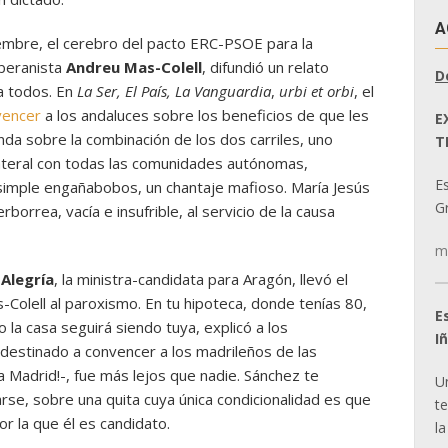
A
embre, el cerebro del pacto ERC-PSOE para la
oberanista
Andreu Mas-Colell
, difundió un relato
D
a todos. En
La Ser, El País, La Vanguardia
,
urbi et orbi
, el
vencer
a los andaluces sobre los beneficios de que les
E
nda sobre la combinación de los dos carriles, uno
T
lateral con todas las comunidades autónomas,
E
simple engañabobos, un chantaje mafioso. María Jesús
Gr
rborrea, vacía e insufrible, al servicio de la causa
m
 Alegría
, la ministra-candidata para Aragón, llevó el
Colell al paroxismo. En tu hipoteca, donde tenías 80,
E
 la casa seguirá siendo tuya, explicó a los
I
o destinado a convencer a los madrileños de las
Madrid!-, fue más lejos que nadie. Sánchez te
U
arse, sobre una quita cuya única condicionalidad es que
t
r la que él es candidato.
la