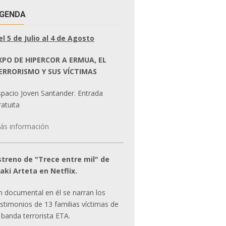
GENDA
el 5 de Julio al 4 de Agosto
XPO DE HIPERCOR A ERMUA, EL
ERRORISMO Y SUS VÍCTIMAS
spacio Joven Santander. Entrada
atuita
ás información
streno de "Trece entre mil" de
ñaki Arteta en Netflix.
n documental en él se narran los
estimonios de 13 familias víctimas de
 banda terrorista ETA.