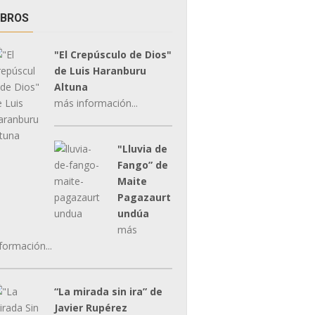
IBROS
"El Crepúsculo de Dios"
de Luis Haranburu
Altuna
más información...
"Lluvia de
Fango” de
Maite
Pagazaurt
undúa
más
formación...
“La mirada sin ira” de
Javier Rupérez