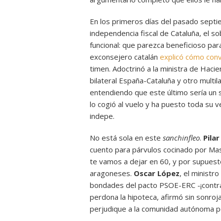
En los primeros días del pasado septi
independencia fiscal de Cataluña, el s
funcional: que parezca beneficioso par
exconsejero catalán
explicó cómo con
timen. Adoctrinó a la ministra de Hacie
bilateral España-Cataluña y otro multi
entendiendo que este último sería un 
lo cogió al vuelo y ha puesto toda su ve
indepe.
No está sola en este
sanchinfleo
.
Pilar
cuento para párvulos cocinado por Mas-
te vamos a dejar en 60, y por supuesto
aragoneses.
Oscar López
, el ministr
bondades del pacto PSOE-ERC -¡contra 
perdona la hipoteca, afirmó sin sonroj
perjudique a la comunidad autónoma po