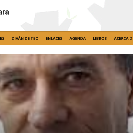
ara
ES
DIVÁN DE TEO
ENLACES
AGENDA
LIBROS
ACERCA D