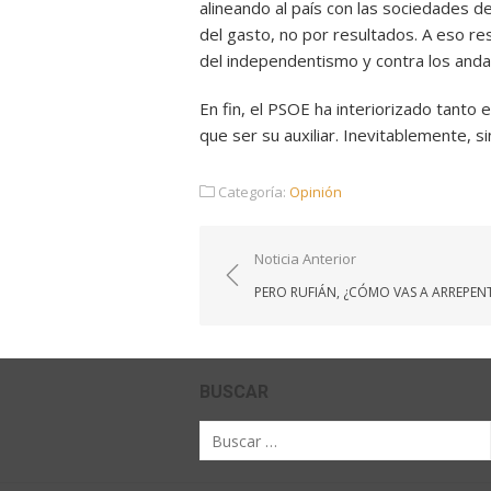
alineando al país con las sociedades de
del gasto, no por resultados. A eso res
del independentismo y contra los anda
En fin, el PSOE ha interiorizado tanto
que ser su auxiliar. Inevitablemente, s
Categoría:
Opinión
Navegación
Noticia Anterior
de
PERO RUFIÁN, ¿CÓMO VAS A ARREPENT
entradas
BUSCAR
Buscar
por: