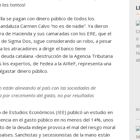
 los tontos!
L
Illa se pagan con dinero público de todos los
 andaluza Carmen Calvo “no es de nadie”. Ya dieron
ra de Hacienda y sus camaradas con los ERE, que el
 de Sigma Dos, sigue considerando un robo, a pesar
los atracadores a dirigir el banco tiene
a deuda catalana -destrucción de la Agencia Tributaria
s los expertos, de Fedea a la AIReF, representa una
lgastar dinero público.
o están alineando al país con las sociedades de
ia por crecimiento del gasto, no por resultados
in
to de Estudios Económicos (IEE) publicó un estudio en
iciencia en el gasto público en no menos del 14%, unos
cto de la deuda indepe provoca el mal del riesgo moral
países. Sanchistas y secesionistas de la mano están