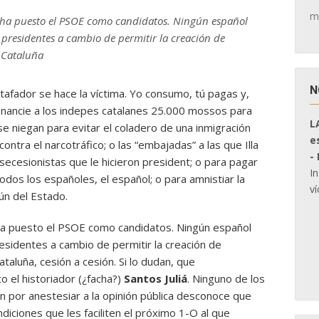
m
s ha puesto el PSOE como candidatos. Ningún español
presidentes a cambio de permitir la creación de
 Cataluña
N
stafador se hace la víctima. Yo consumo, tú pagas y,
inancie a los indepes catalanes 25.000 mossos para
L
se niegan para evitar el coladero de una inmigración
e
contra el narcotráfico; o las “embajadas” a las que Illa
-
ecesionistas que le hicieron president; o para pagar
I
odos los españoles, el español; o para amnistiar la
ví
ún del Estado.
ha puesto el PSOE como candidatos. Ningún español
esidentes a cambio de permitir la creación de
taluña, cesión a cesión. Si lo dudan, que
to el historiador (¿facha?)
Santos Juliá
. Ninguno de los
n por anestesiar a la opinión pública desconoce que
diciones que les faciliten el próximo 1-O al que