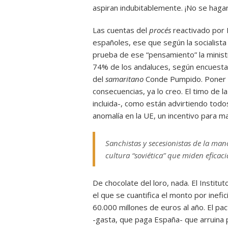
aspiran indubitablemente. ¡No se hagan
Las cuentas del
procés
reactivado por 
españoles, ese que según la socialista
prueba de ese “pensamiento” la minist
74% de los andaluces, según encuesta
del
samaritano
Conde Pumpido. Poner a 
consecuencias, ya lo creo. El timo de l
incluida-, como están advirtiendo todo
anomalía en la UE, un incentivo para ma
Sanchistas y secesionistas de la man
cultura “soviética” que miden eficac
De chocolate del loro, nada. El Institu
el que se cuantifica el monto por inef
60.000 millones de euros al año. El pa
-gasta, que paga España- que arruina 