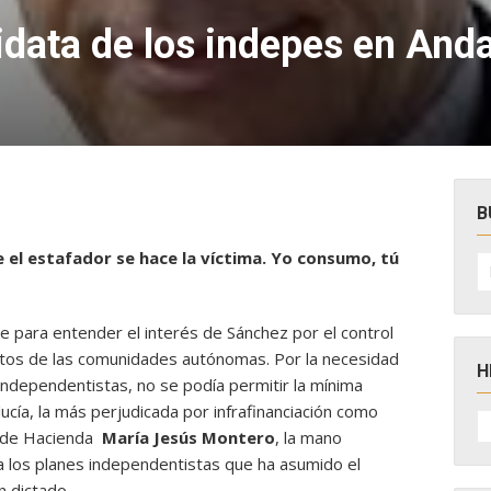
data de los indepes en Anda
B
e el estafador se hace la víctima. Yo consumo, tú
B
po
e para entender el interés de Sánchez por el control
datos de las comunidades autónomas. Por la necesidad
H
 independentistas, no se podía permitir la mínima
lucía, la más perjudicada por infrafinanciación como
H
D
a de Hacienda
María Jesús Montero
, la mano
N
a los planes independentistas que ha asumido el
n dictado.