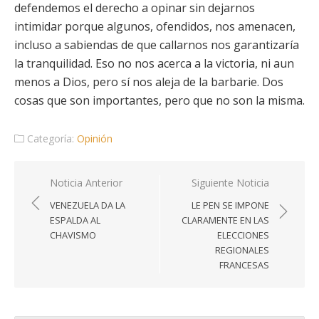
defendemos el derecho a opinar sin dejarnos
intimidar porque algunos, ofendidos, nos amenacen,
incluso a sabiendas de que callarnos nos garantizaría
la tranquilidad. Eso no nos acerca a la victoria, ni aun
menos a Dios, pero sí nos aleja de la barbarie. Dos
cosas que son importantes, pero que no son la misma.
Categoría:
Opinión
Navegación
Noticia Anterior
Siguiente Noticia
de
VENEZUELA DA LA
LE PEN SE IMPONE
entradas
ESPALDA AL
CLARAMENTE EN LAS
CHAVISMO
ELECCIONES
REGIONALES
FRANCESAS