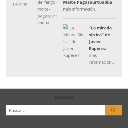
Maite Pagazaurtundúa
más información...
“La mirada
sin ira” de
Javier
Rupérez
más
información...
BUSCAR
Buscar
Busca
por: