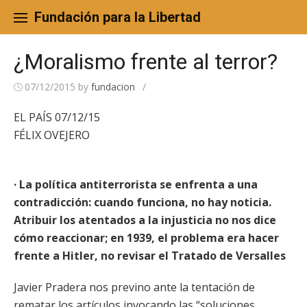
Skip
to
Fundación para la Libertad
content
¿Moralismo frente al terror?
07/12/2015
by
fundacion
/
EL PAÍS 07/12/15
FÉLIX OVEJERO
· La política antiterrorista se enfrenta a una
contradicción: cuando funciona, no hay noticia.
Atribuir los atentados a la injusticia no nos dice
cómo reaccionar; en 1939, el problema era hacer
frente a Hitler, no revisar el Tratado de Versalles
Javier Pradera nos previno ante la tentación de
rematar los artículos invocando las “soluciones