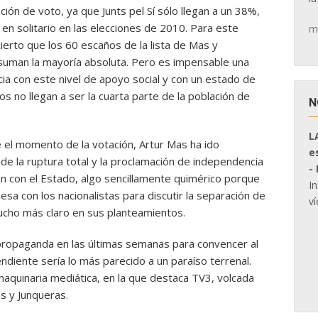
nción de voto, ya que Junts pel Sí sólo llegan a un 38%,
 en solitario en las elecciones de 2010. Para este
m
s cierto que los 60 escaños de la lista de Mas y
suman la mayoría absoluta. Pero es impensable una
ia con este nivel de apoyo social y con un estado de
os no llegan a ser la cuarta parte de la población de
N
L
e el momento de la votación, Artur Mas ha ido
e
e la ruptura total y la proclamación de independencia
-
 con el Estado, algo sencillamente quimérico porque
I
sa con los nacionalistas para discutir la separación de
ví
ucho más claro en sus planteamientos.
 propaganda en las últimas semanas para convencer al
diente sería lo más parecido a un paraíso terrenal.
aquinaria mediática, en la que destaca TV3, volcada
as y Junqueras.