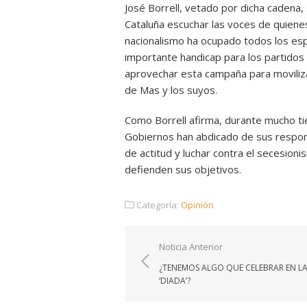
José Borrell, vetado por dicha cadena
Cataluña escuchar las voces de quienes
nacionalismo ha ocupado todos los esp
importante handicap para los partidos
aprovechar esta campaña para moviliza
de Mas y los suyos.
Como Borrell afirma, durante mucho ti
Gobiernos han abdicado de sus respons
de actitud y luchar contra el secesioni
defienden sus objetivos.
Categoría:
Opinión
Navegación
Noticia Anterior
de
¿TENEMOS ALGO QUE CELEBRAR EN L
entradas
‘DIADA’?