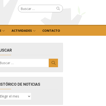
Buscar
Buscar
por:
E
ACTIVIDADES
CONTACTO
USCAR
uscar
Buscar
r:
ISTÓRICO DE NOTICIAS
ISTÓRICO
E
OTICIAS