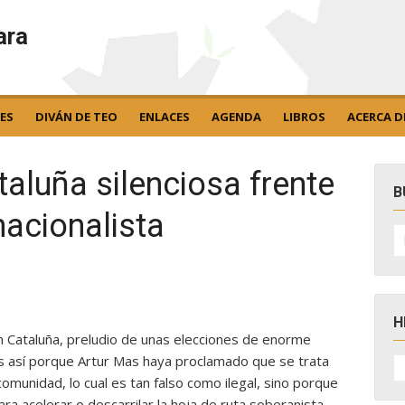
ara
ES
DIVÁN DE TEO
ENLACES
AGENDA
LIBROS
ACERCA D
taluña silenciosa frente
B
nacionalista
B
po
H
n Cataluña, preludio de unas elecciones de enorme
H
es así porque Artur Mas haya proclamado que se trata
D
comunidad, lo cual es tan falso como ilegal, sino porque
N
a acelerar o descarrilar la hoja de ruta soberanista