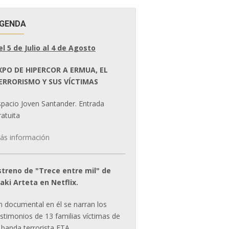
GENDA
el 5 de Julio al 4 de Agosto
XPO DE HIPERCOR A ERMUA, EL
ERRORISMO Y SUS VÍCTIMAS
spacio Joven Santander. Entrada
atuita
ás información
streno de "Trece entre mil" de
ñaki Arteta en Netflix.
n documental en él se narran los
estimonios de 13 familias víctimas de
 banda terrorista ETA.