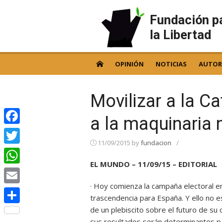
Skip
to
Fundación p
content
la Libertad
OPINIÓN
NOTICIAS
AUTOR
Movilizar a la Ca
a la maquinaria 
Facebook
11/09/2015
by
fundacion
/
Twitter
EL MUNDO – 11/09/15 – EDITORIAL
WhatsApp
· Hoy comienza la campaña electoral e
Email
trascendencia para España. Y ello no 
de un plebiscito sobre el futuro de su 
Compartir
sus resultados serán determinantes par