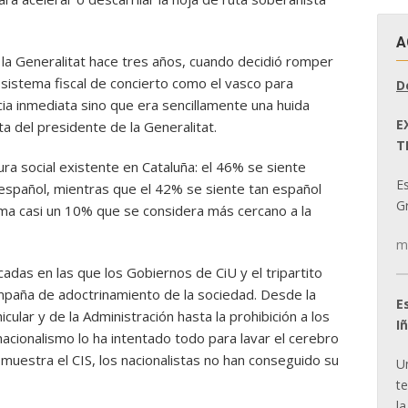
A
e la Generalitat hace tres años, cuando decidió romper
 sistema fiscal de concierto como el vasco para
D
ia inmediata sino que era sencillamente una huida
E
a del presidente de la Generalitat.
T
tura social existente en Cataluña: el 46% se siente
E
español, mientras que el 42% se siente tan español
Gr
ma casi un 10% que se considera más cercano a la
m
adas en las que los Gobiernos de CiU y el tripartito
mpaña de adoctrinamiento de la sociedad. Desde la
E
cular y de la Administración hasta la prohibición a los
I
nacionalismo lo ha intentado todo para lavar el cerebro
e muestra el CIS, los nacionalistas no han conseguido su
U
t
la