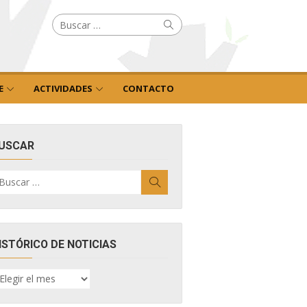
Buscar
Buscar
por:
E
ACTIVIDADES
CONTACTO
USCAR
uscar
Buscar
r:
ISTÓRICO DE NOTICIAS
ISTÓRICO
E
OTICIAS