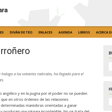
ara
ES
DIVÁN DE TEO
ENLACES
AGENDA
LIBROS
ACERCA D
rroñero
B
B
po
 halago a los votantes radicales, ha llegado para el
es.
H
ino angélico y en la pugna por el poder no se pueden
 que en otros órdenes de las relaciones
H
D
e determinadas maniobras orientadas a ganar
N
 y producen una náusea incontenible. No se trata del