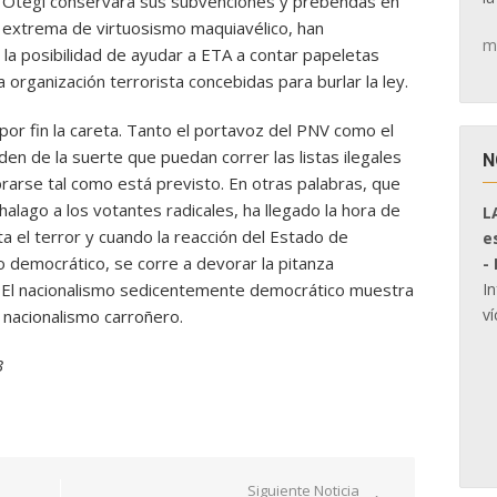
ro Otegi conservara sus subvenciones y prebendas en
 extrema de virtuosismo maquiavélico, han
m
la posibilidad de ayudar a ETA a contar papeletas
a organización terrorista concebidas para burlar la ley.
or fin la careta. Tanto el portavoz del PNV como el
n de la suerte que puedan correr las listas ilegales
N
rarse tal como está previsto. En otras palabras, que
alago a los votantes radicales, ha llegado la hora de
L
a el terror y cuando la reacción del Estado de
e
 democrático, se corre a devorar la pitanza
-
I
. El nacionalismo sedicentemente democrático muestra
ví
 nacionalismo carroñero.
3
Siguiente Noticia