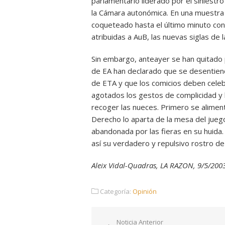
parlamentario liderado por el siniest
la Cámara autonómica. En una muestra
coqueteado hasta el último minuto con 
atribuidas a AuB, las nuevas siglas de l
Sin embargo, anteayer se han quitado p
de EA han declarado que se desentiende
de ETA y que los comicios deben celeb
agotados los gestos de complicidad y h
recoger las nueces. Primero se aliment
Derecho lo aparta de la mesa del juego
abandonada por las fieras en su huida
así su verdadero y repulsivo rostro de
Aleix Vidal-Quadras, LA RAZON, 9/5/200
Categoría:
Opinión
Navegación
Noticia Anterior