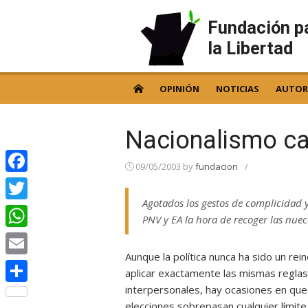
Skip
to
Fundación p
content
la Libertad
OPINIÓN
NOTICIAS
AUTOR
Nacionalismo ca
09/05/2003
by
fundacion
/
Facebook
Agotados los gestos de complicidad y
Twitter
PNV y EA la hora de recoger las nuec
WhatsApp
Aunque la política nunca ha sido un re
Email
aplicar exactamente las mismas reglas
interpersonales, hay ocasiones en qu
Compartir
elecciones sobrepasan cualquier límite