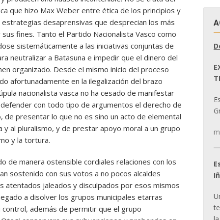
ica que hizo Max Weber entre ética de los principios y
de estrategias desaprensivas que desprecian los más
A
 sus fines. Tanto el Partido Nacionalista Vasco como
ose sistemáticamente a las iniciativas conjuntas de
D
ra neutralizar a Batasuna e impedir que el dinero del
E
en organizado. Desde el mismo inicio del proceso
T
ado afortunadamente en la ilegalización del brazo
a cúpula nacionalista vasca no ha cesado de manifestar
E
e defender con todo tipo de argumentos el derecho de
Gr
co, de presentar lo que no es sino un acto de elemental
a y al pluralismo, y de prestar apoyo moral a un grupo
m
o y la tortura.
 de manera ostensible cordiales relaciones con los
E
han sostenido con sus votos a no pocos alcaldes
I
s atentados jaleados y disculpados por esos mismos
U
egado a disolver los grupos municipales etarras
t
su control, además de permitir que el grupo
la