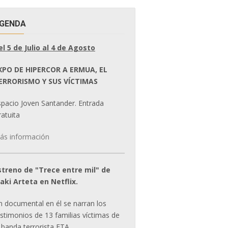
GENDA
el 5 de Julio al 4 de Agosto
XPO DE HIPERCOR A ERMUA, EL
ERRORISMO Y SUS VÍCTIMAS
spacio Joven Santander. Entrada
atuita
ás información
streno de "Trece entre mil" de
ñaki Arteta en Netflix.
n documental en él se narran los
estimonios de 13 familias víctimas de
 banda terrorista ETA.