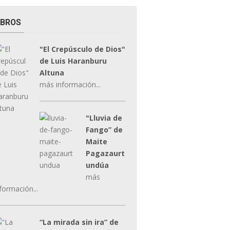
IBROS
"El Crepúsculo de Dios"
de Luis Haranburu
Altuna
más información...
"Lluvia de
Fango” de
Maite
Pagazaurt
undúa
más
formación...
“La mirada sin ira” de