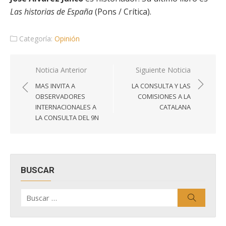
Las historias de España
(Pons / Crítica).
Categoría:
Opinión
Navegación
Noticia Anterior
Siguiente Noticia
de
MAS INVITA A
LA CONSULTA Y LAS
entradas
OBSERVADORES
COMISIONES A LA
INTERNACIONALES A
CATALANA
LA CONSULTA DEL 9N
BUSCAR
Buscar
Buscar
por: