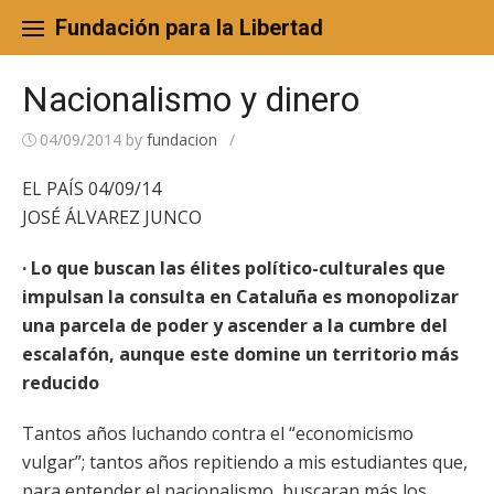
Skip
to
Fundación para la Libertad
content
Nacionalismo y dinero
04/09/2014
by
fundacion
/
EL PAÍS 04/09/14
JOSÉ ÁLVAREZ JUNCO
· Lo que buscan las élites político-culturales que
impulsan la consulta en Cataluña es monopolizar
una parcela de poder y ascender a la cumbre del
escalafón, aunque este domine un territorio más
reducido
Tantos años luchando contra el “economicismo
vulgar”; tantos años repitiendo a mis estudiantes que,
para entender el nacionalismo, buscaran más los