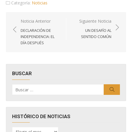
Categoría:
Noticias
Navegación
Noticia Anterior
Siguiente Noticia
de
DECLARACIÓN DE
UN DESAFÍO AL
entradas
INDEPENDENCIA: EL
SENTIDO COMÚN
DÍA DESPUÉS
BUSCAR
Buscar
Buscar
por:
HISTÓRICO DE NOTICIAS
HISTÓRICO