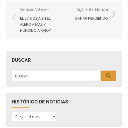
Navegación
Noticia Anterior
Siguiente Noticia
de
EL 27-S DEJA EN EL
GANAR PERDIENDO
entradas
ALERO A MAS Y
HUNDIDO A RAJOY
BUSCAR
Buscar
Buscar
por:
HISTÓRICO DE NOTICIAS
HISTÓRICO
DE
NOTICIAS