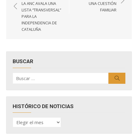
de
LA ANC AVALA UNA
UNA CUESTIÓN
entradas
LISTA “TRANSVERSAL”
FAMILIAR
PARA LA
INDEPENDENCIA DE
CATALUÑA
BUSCAR
Buscar
Buscar
por:
HISTÓRICO DE NOTICIAS
HISTÓRICO
DE
NOTICIAS