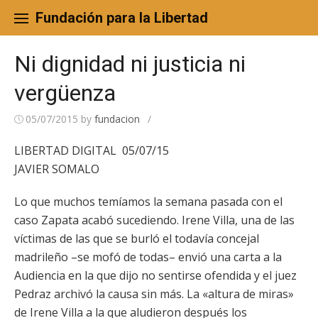
Skip
to
Fundación para la Libertad
content
Ni dignidad ni justicia ni
vergüenza
05/07/2015
by
fundacion
/
LIBERTAD DIGITAL 05/07/15
JAVIER SOMALO
Lo que muchos temíamos la semana pasada con el
caso Zapata acabó sucediendo. Irene Villa, una de las
víctimas de las que se burló el todavía concejal
madrileño –se mofó de todas– envió una carta a la
Audiencia en la que dijo no sentirse ofendida y el juez
Pedraz archivó la causa sin más. La «altura de miras»
de Irene Villa a la que aludieron después los