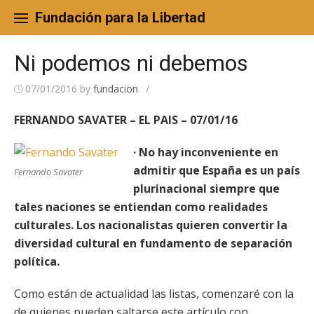
Skip
to
Fundación para la Libertad
content
Ni podemos ni debemos
07/01/2016
by
fundacion
/
FERNANDO SAVATER – EL PAIS – 07/01/16
· No hay inconveniente en
admitir que España es un país
Fernando Savater
plurinacional siempre que
tales naciones se entiendan como realidades
culturales. Los nacionalistas quieren convertir la
diversidad cultural en fundamento de separación
política.
Como están de actualidad las listas, comenzaré con la
de quienes pueden saltarse este artículo con