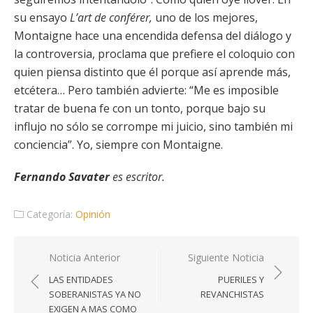
su ensayo
L’art de conférer,
uno de los mejores,
Montaigne hace una encendida defensa del diálogo y
la controversia, proclama que prefiere el coloquio con
quien piensa distinto que él porque así aprende más,
etcétera… Pero también advierte: “Me es imposible
tratar de buena fe con un tonto, porque bajo su
influjo no sólo se corrompe mi juicio, sino también mi
conciencia”. Yo, siempre con Montaigne.
Fernando Savater
es escritor.
Categoría:
Opinión
Navegación
Noticia Anterior
Siguiente Noticia
de
LAS ENTIDADES
PUERILES Y
entradas
SOBERANISTAS YA NO
REVANCHISTAS
EXIGEN A MAS COMO