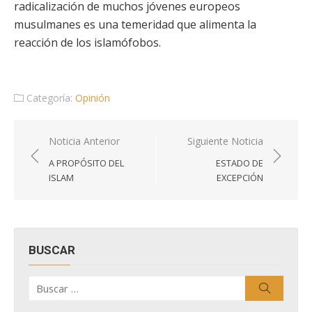
radicalización de muchos jóvenes europeos
musulmanes es una temeridad que alimenta la
reacción de los islamófobos.
Categoría:
Opinión
Navegación
Noticia Anterior
Siguiente Noticia
de
A PROPÓSITO DEL
ESTADO DE
entradas
ISLAM
EXCEPCIÓN
BUSCAR
Buscar
Buscar
por: