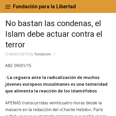
Skip
to
Fundación para la Libertad
content
No bastan las condenas, el
Islam debe actuar contra el
terror
09/01/2015
by
fundacion
/
ABC 09/01/15
· La ceguera ante la radicalización de muchos
jóvenes europeos musulmanes es una temeridad
que alimenta la reacción de los islamófobos
APENAS transcurridas veinticuatro horas desde la
masacre en la redacción del «Charlie Hebdo», París