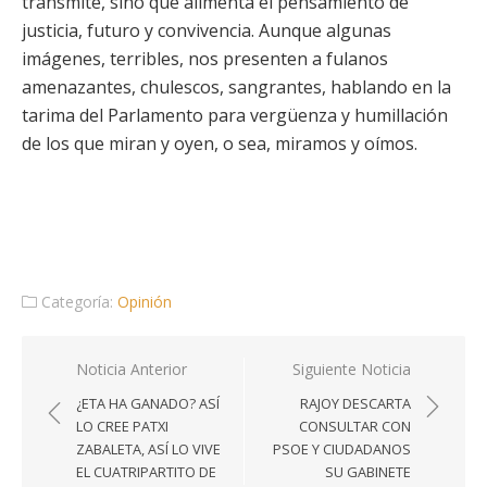
transmite, sino que alimenta el pensamiento de
justicia, futuro y convivencia. Aunque algunas
imágenes, terribles, nos presenten a fulanos
amenazantes, chulescos, sangrantes, hablando en la
tarima del Parlamento para vergüenza y humillación
de los que miran y oyen, o sea, miramos y oímos.
Categoría:
Opinión
Navegación
Noticia Anterior
Siguiente Noticia
de
¿ETA HA GANADO? ASÍ
RAJOY DESCARTA
entradas
LO CREE PATXI
CONSULTAR CON
ZABALETA, ASÍ LO VIVE
PSOE Y CIUDADANOS
EL CUATRIPARTITO DE
SU GABINETE