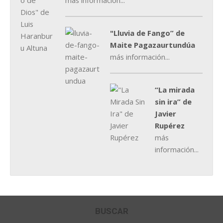
más información...
"Lluvia de Fango” de
Maite Pagazaurtundúa
más información...
“La mirada
sin ira” de
Javier
Rupérez
más
información...
BUSCAR