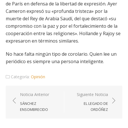
de París en defensa de la libertad de expresión. Ayer
Cameron expresó su «profunda tristeza» por la
muerte del Rey de Arabia Saudí, del que destacó «su
compromiso con la paz y por el fortalecimiento de la
cooperación entre las religiones». Hollande y Rajoy se
expresaron en términos similares.
No hace falta ningún tipo de corolario. Quien lee un
periódico es siempre una persona inteligente.
Categoría:
Opinión
Navegación
Noticia Anterior
Siguiente Noticia
de
SÁNCHEZ
EL LEGADO DE
entradas
ENSOMBRECIDO
ORDÓÑEZ