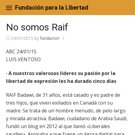
Skip
to
Fundación para la Libertad
content
No somos Raif
24/01/2015
by
fundacion
/
ABC 24/01/15
LUIS VENTOSO
· A nuestros valerosos líderes su pasión por la
libertad de expresión les ha durado cinco días
RAIF Badawi, de 31 años, está casado y es padre de
tres hijos, que viven exiliados en Canadá con su
madre. Se trata de un hombre menudo, de pelo largo
y mirada atractiva. Badawi, ciudadano de Arabia Saudí,
fundó un blog en 2012 al que llamó «Liberales
saudíes». Aspiraba a que fuese un ágora digital para