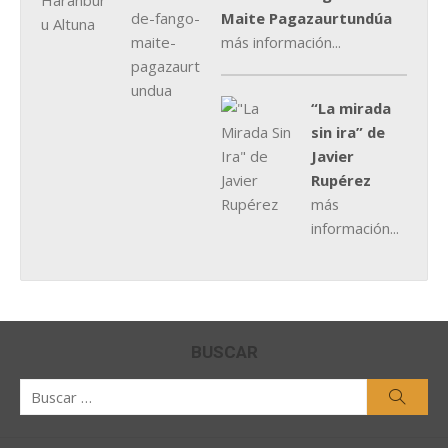
Maite Pagazaurtundúa
más información...
“La mirada
sin ira” de
Javier
Rupérez
más
información...
BUSCAR
Buscar
Busca
por: