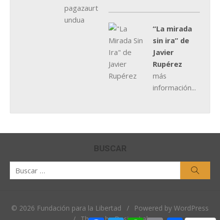
“La mirada
sin ira” de
Javier
Rupérez
más
información...
BUSCAR
Buscar
Busca
por:
© 2026 Fundación para la Libertad
/
Powered by WordPress
/
Theme by Design Lab