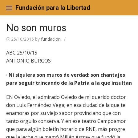
Skip
to
Fundación para la Libertad
content
No son muros
25/10/2015
by
fundacion
/
ABC 25/10/15
ANTONIO BURGOS
· Ni siquiera son muros de verdad: son chantajes
para seguir trincando de la Patria a la que insultan
EN Oviedo, el admirado Oviedo de mi querido doctor
don Luis Fernández Vega; en esa ciudad de la que te
enamoras por su viejo sabor provinciano que con
tanto orgullo conserva. Y en ese teatro Campoamor
que para algún boletín horario de RNE, más progre
que la leche que mamó Millán Astray que fundó la