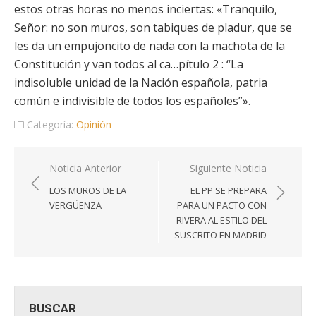
estos otras horas no menos inciertas: «Tranquilo,
Señor: no son muros, son tabiques de pladur, que se
les da un empujoncito de nada con la machota de la
Constitución y van todos al ca…pítulo 2 : “La
indisoluble unidad de la Nación española, patria
común e indivisible de todos los españoles”».
Categoría:
Opinión
Navegación
Noticia Anterior
Siguiente Noticia
de
LOS MUROS DE LA
EL PP SE PREPARA
entradas
VERGÜENZA
PARA UN PACTO CON
RIVERA AL ESTILO DEL
SUSCRITO EN MADRID
BUSCAR