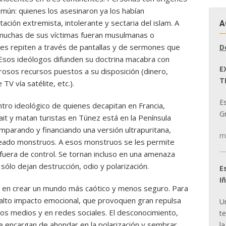
mún: quienes los asesinaron ya los habían
ción extremista, intolerante y sectaria del islam. A
A
 muchas de sus víctimas fueran musulmanas o
les repiten a través de pantallas y de sermones que
D
s. Esos ideólogos difunden su doctrina macabra con
E
osos recursos puestos a su disposición (dinero,
T
TV vía satélite, etc.).
E
ntro ideológico de quienes decapitan en Francia,
Gr
t y matan turistas en Túnez está en la Península
mparando y financiando una versión ultrapuritana,
m
creado monstruos. A esos monstruos se les permite
fuera de control. Se tornan incluso en una amenaza
 sólo dejan destrucción, odio y polarización.
E
I
te en crear un mundo más caótico y menos seguro. Para
n alto impacto emocional, que provoquen gran repulsa
U
los medios y en redes sociales. El desconocimiento,
t
 se encargan de ahondar en la polarización y sembrar
la