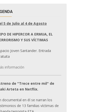
GENDA
el 5 de Julio al 4 de Agosto
XPO DE HIPERCOR A ERMUA, EL
ERRORISMO Y SUS VÍCTIMAS
spacio Joven Santander. Entrada
atuita
ás información
streno de "Trece entre mil" de
ñaki Arteta en Netflix.
n documental en él se narran los
estimonios de 13 familias víctimas de
 banda terrorista ETA.