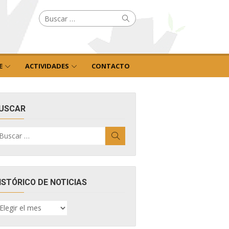
Buscar
Buscar
por:
E
ACTIVIDADES
CONTACTO
USCAR
uscar
Buscar
r:
ISTÓRICO DE NOTICIAS
ISTÓRICO
E
OTICIAS