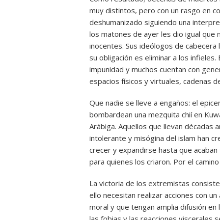
muy distintos, pero con un rasgo en co
deshumanizado siguiendo una interpreta
los matones de ayer les dio igual que
inocentes. Sus ideólogos de cabecera 
su obligación es eliminar a los infiele
impunidad y muchos cuentan con gener
espacios físicos y virtuales, cadenas de 
Que nadie se lleve a engaños: el epice
bombardean una mezquita chií en Kuwai
Arábiga. Aquellos que llevan décadas a
intolerante y misógina del islam han 
crecer y expandirse hasta que acaban 
para quienes los criaron. Por el camino
La victoria de los extremistas consis
ello necesitan realizar acciones con u
moral y que tengan amplia difusión en 
las fobias y las reacciones viscerales