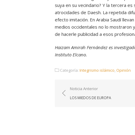
suya en su vecindario? Y la tercera es
atrocidades de Daesh. La repetida dif
efecto imitación. En Arabia Saudí lleva
medios occidentales no lo mostraron y
de hacerle publicidad a esos profesio
Haizam Amirah Fernández es investigado
Instituto Elcano.
Categoría:
Integrismo islámico
,
Opinión
Navegación
Noticia Anterior
de
LOS MIEDOS DE EUROPA
entradas