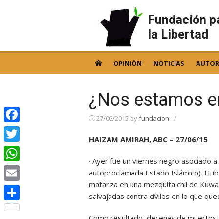
Skip
to
Fundación p
content
la Libertad
OPINIÓN
NOTICIAS
AUTOR
¿Nos estamos e
27/06/2015
by
fundacion
/
Facebook
HAIZAM AMIRAH, ABC – 27/06/15
Twitter
· Ayer fue un viernes negro asociado a
WhatsApp
autoproclamada Estado Islámico). Hubo
matanza en una mezquita chií de Kuwait
Email
salvajadas contra civiles en lo que qued
Compartir
Como resultado, decenas de muertos i