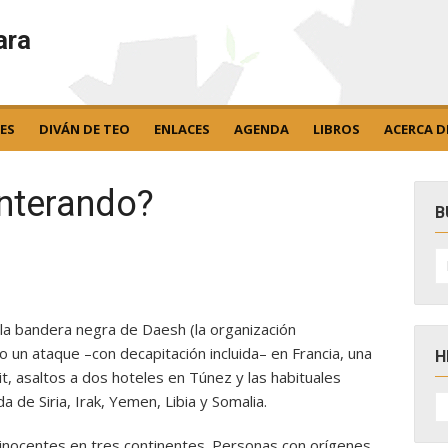
ara
ES
DIVÁN DE TEO
ENLACES
AGENDA
LIBROS
ACERCA D
nterando?
B
B
po
 la bandera negra de Daesh (la organización
 un ataque –con decapitación incluida– en Francia, una
H
, asaltos a dos hoteles en Túnez y las habituales
H
a de Siria, Irak, Yemen, Libia y Somalia.
D
N
nocentes en tres continentes. Personas con orígenes