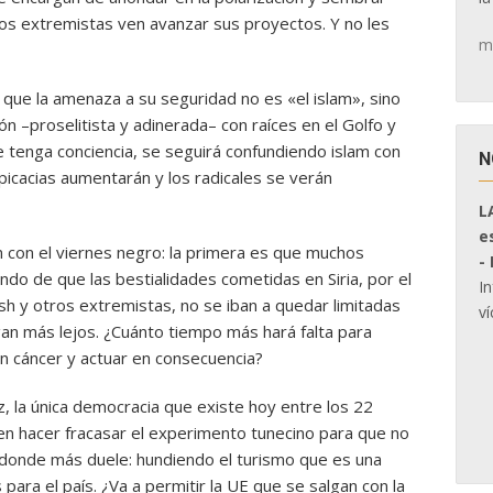
los extremistas ven avanzar sus proyectos. Y no les
m
que la amenaza a su seguridad no es «el islam», sino
n –proselitista y adinerada– con raíces en el Golfo y
 tenga conciencia, se seguirá confundiendo islam con
N
picacias aumentarán y los radicales se verán
L
e
 con el viernes negro: la primera es que muchos
-
ndo de que las bestialidades cometidas en Siria, por el
I
 y otros extremistas, no se iban a quedar limitadas
ví
egan más lejos. ¿Cuánto tiempo más hará falta para
 un cáncer y actuar en consecuencia?
, la única democracia que existe hoy entre los 22
ren hacer fracasar el experimento tunecino para que no
donde más duele: hundiendo el turismo que es una
ara el país. ¿Va a permitir la UE que se salgan con la