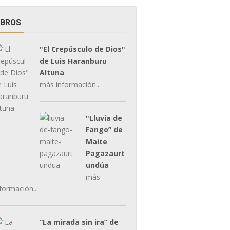
IBROS
"El Crepúsculo de Dios"
de Luis Haranburu
Altuna
más información...
"Lluvia de
Fango” de
Maite
Pagazaurt
undúa
más
formación...
“La mirada sin ira” de