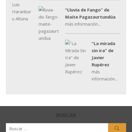
"Lluvia de Fango” de
Maite Pagazaurtundúa
más información...
“La mirada
sin ira” de
Javier
Rupérez
más
información...
BUSCAR
Buscar
Busca
por: