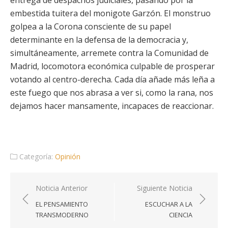
entrega de despachos judiciales, pasando por la
embestida tuitera del monigote Garzón. El monstruo
golpea a la Corona consciente de su papel
determinante en la defensa de la democracia y,
simultáneamente, arremete contra la Comunidad de
Madrid, locomotora económica culpable de prosperar
votando al centro-derecha. Cada día añade más leña a
este fuego que nos abrasa a ver si, como la rana, nos
dejamos hacer mansamente, incapaces de reaccionar.
Categoría:
Opinión
Navegación
Noticia Anterior
Siguiente Noticia
de
EL PENSAMIENTO
ESCUCHAR A LA
entradas
TRANSMODERNO
CIENCIA