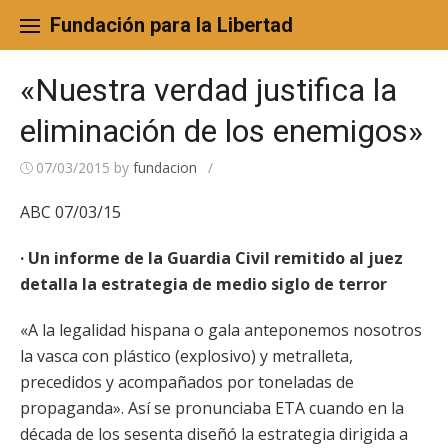
Skip
to
Fundación para la Libertad
content
«Nuestra verdad justifica la
eliminación de los enemigos»
07/03/2015
by
fundacion
/
ABC 07/03/15
· Un informe de la Guardia Civil remitido al juez
detalla la estrategia de medio siglo de terror
«A la legalidad hispana o gala anteponemos nosotros
la vasca con plástico (explosivo) y metralleta,
precedidos y acompañados por toneladas de
propaganda». Así se pronunciaba ETA cuando en la
década de los sesenta diseñó la estrategia dirigida a