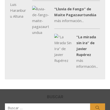
"Lluvia de Fango” de
Maite Pagazaurtundúa
más información...
“La mirada
sin ira” de
Javier
Rupérez
más
información...
BUSCAR
Buscar
Busca
por: