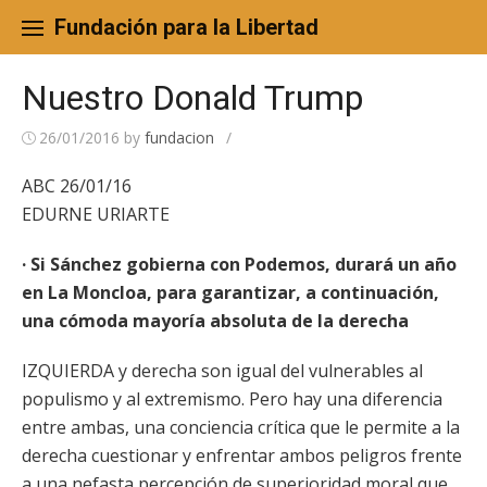
Skip
to
Fundación para la Libertad
content
Nuestro Donald Trump
26/01/2016
by
fundacion
/
ABC 26/01/16
EDURNE URIARTE
· Si Sánchez gobierna con Podemos, durará un año
en La Moncloa, para garantizar, a continuación,
una cómoda mayoría absoluta de la derecha
IZQUIERDA y derecha son igual del vulnerables al
populismo y al extremismo. Pero hay una diferencia
entre ambas, una conciencia crítica que le permite a la
derecha cuestionar y enfrentar ambos peligros frente
a una nefasta percepción de superioridad moral que