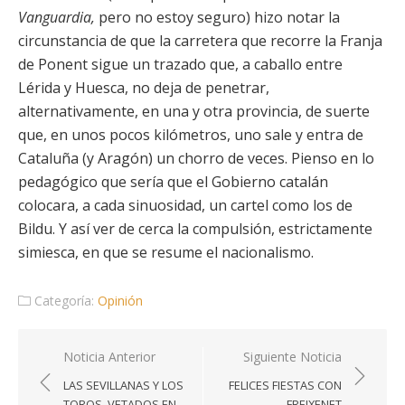
Vanguardia,
pero no estoy seguro) hizo notar la
circunstancia de que la carretera que recorre la Franja
de Ponent sigue un trazado que, a caballo entre
Lérida y Huesca, no deja de penetrar,
alternativamente, en una y otra provincia, de suerte
que, en unos pocos kilómetros, uno sale y entra de
Cataluña (y Aragón) un chorro de veces. Pienso en lo
pedagógico que sería que el Gobierno catalán
colocara, a cada sinuosidad, un cartel
como los de
Bildu. Y así ver de cerca la compulsión, estrictamente
simiesca, en que se resume el nacionalismo.
Categoría:
Opinión
Navegación
Noticia Anterior
Siguiente Noticia
de
LAS SEVILLANAS Y LOS
FELICES FIESTAS CON
entradas
TOROS, VETADOS EN
FREIXENET