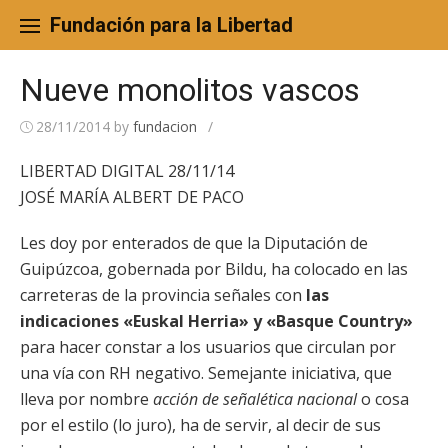
Skip
to
Fundación para la Libertad
content
Nueve monolitos vascos
28/11/2014
by
fundacion
/
LIBERTAD DIGITAL 28/11/14
JOSÉ MARÍA ALBERT DE PACO
Les doy por enterados de que la Diputación de
Guipúzcoa, gobernada por Bildu, ha colocado en las
carreteras de la provincia señales con
las
indicaciones «Euskal Herria» y «Basque Country»
para hacer constar a los usuarios que circulan por
una vía con RH negativo. Semejante iniciativa
, que
lleva por nombre
acción de señalética nacional
o cosa
por el estilo (lo juro), ha de servir, al decir de sus