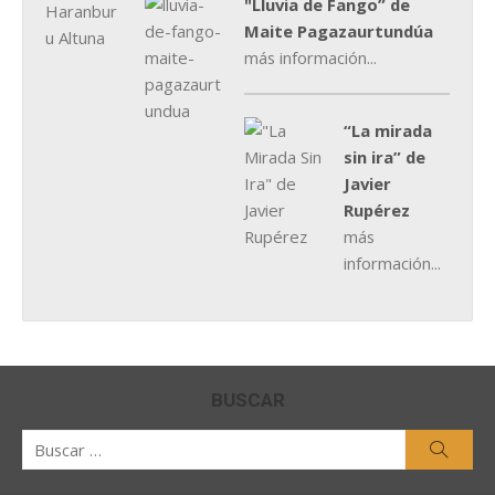
"Lluvia de Fango” de
Maite Pagazaurtundúa
más información...
“La mirada
sin ira” de
Javier
Rupérez
más
información...
BUSCAR
Buscar
Busca
por: