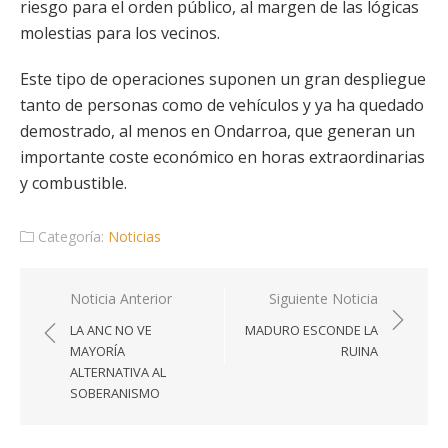
riesgo para el orden público, al margen de las lógicas
molestias para los vecinos.
Este tipo de operaciones suponen un gran despliegue
tanto de personas como de vehículos y ya ha quedado
demostrado, al menos en Ondarroa, que generan un
importante coste económico en horas extraordinarias
y combustible.
Categoría:
Noticias
Navegación
Noticia Anterior
Siguiente Noticia
de
LA ANC NO VE
MADURO ESCONDE LA
entradas
MAYORÍA
RUINA
ALTERNATIVA AL
SOBERANISMO