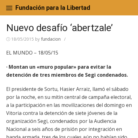
Skip
to
Fundación para la Libertad
content
Nuevo desafío ‘abertzale’
18/05/2015
by
fundacion
/
EL MUNDO – 18/05/15
· Montan un «muro popular» para evitar la
detención de tres miembros de Segi condenados.
El presidente de Sortu, Hasier Arraiz, llamó el sábado
por la noche, en su mitin central de campaña electoral,
a la participación en las movilizaciones del domingo en
Vitoria contra la detención de siete jóvenes de la
organización Segi, condenados por la Audiencia
Nacional a seis años de prisión por integración en
banda armada, tres de los cuales aún no habían sido