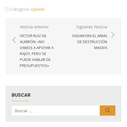
Categoría:
Opinión
Navegación
Noticia Anterior
Siguiente Noticia
de
VÍCTOR RUIZ DE
SADAM ERA EL ARMA
entradas
ALMIRÓN: «NO
DE DESTRUCCIÓN
VAMOS A APOYAR A
MASIVA
RAJOY, PERO SE
PUEDE HABLAR DE
PRESUPUESTOS»
BUSCAR
Buscar
Buscar
por: