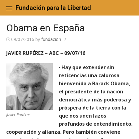
Skip
to
Fundación para la Libertad
content
Obama en España
09/07/2016
by
fundacion
/
JAVIER RUPÉREZ – ABC – 09/07/16
· Hay que extender sin
reticencias una calurosa
bienvenida a Barack Obama,
el presidente de la nación
democrática más poderosa y
próspera de la tierra con la
Javier Rupérez
que nos unen lazos
profundos de entendimiento,
cooperación y alianza. Pero también conviene