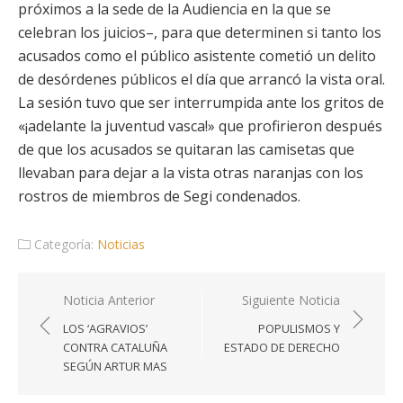
próximos a la sede de la Audiencia en la que se
celebran los juicios–, para que determinen si tanto los
acusados como el público asistente cometió un delito
de desórdenes públicos el día que arrancó la vista oral.
La sesión tuvo que ser interrumpida ante los gritos de
«¡adelante la juventud vasca!» que profirieron después
de que los acusados se quitaran las camisetas que
llevaban para dejar a la vista otras naranjas con los
rostros de miembros de Segi condenados.
Categoría:
Noticias
Navegación
Noticia Anterior
Siguiente Noticia
de
LOS ‘AGRAVIOS’
POPULISMOS Y
entradas
CONTRA CATALUÑA
ESTADO DE DERECHO
SEGÚN ARTUR MAS