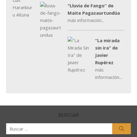
"Lluvia de Fango” de
Maite Pagazaurtundúa
más información...
“La mirada
sin ira” de
Javier
Rupérez
más
información...
BUSCAR
Buscar
Busca
por: