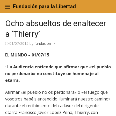
Skip
to
Fundación para la Libertad
content
Ocho absueltos de enaltecer
a ‘Thierry’
01/07/2015
by
fundacion
/
EL MUNDO – 01/07/15
· La Audiencia entiende que afirmar que «el pueblo
no perdonará» no constituye un homenaje al
etarra.
Afirmar «el pueblo no os perdonará» o «el fuego que
vosotros habéis encendido iluminará nuestro camino»
durante el recibimiento del cadáver del dirigente
etarra Francisco Javier López Peña, Thierry, con