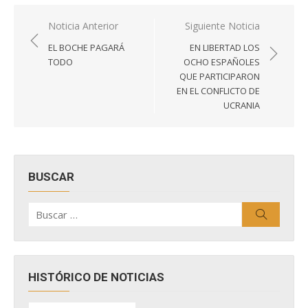
Navegación
Noticia Anterior
Siguiente Noticia
de
EL BOCHE PAGARÁ
EN LIBERTAD LOS
entradas
TODO
OCHO ESPAÑOLES
QUE PARTICIPARON
EN EL CONFLICTO DE
UCRANIA
BUSCAR
Buscar
Buscar
por:
HISTÓRICO DE NOTICIAS
HISTÓRICO