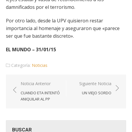
damnificados por el terrorismo.
Por otro lado, desde la UPV quisieron restar
importancia al homenaje y aseguraron que «parece
ser que fue bastante discreto».
EL MUNDO – 31/01/15
Categoría:
Noticias
Navegación
Noticia Anterior
Siguiente Noticia
de
CUANDO ETA INTENTÓ
UN VIEJO SORDO
entradas
ANIQUILAR AL PP
BUSCAR