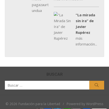
“La mirada
sin ira” de
Javier
Rupérez
más
información...
BUSCAR
Buscar
Busca
por:
© 2026 Fundación para la Libertad
/
Powered by WordPress