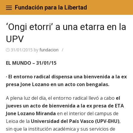
Skip
to
Fundación para la Libertad
content
‘Ongi etorri’ a una etarra en la
UPV
31/01/2015
by
fundacion
/
EL MUNDO – 31/01/15
· El entorno radical dispensa una bienvenida a la ex
presa Jone Lozano en un acto con bengalas.
A plena luz del día, el entorno radical llevó a cabo
el
jueves un acto de bienvenida a la ex presa de ETA
Jone Lozano Miranda
en el interior del campus de
Leioa de la
Universidad del País Vasco (UPV-EHU)
,
sin que la institución académica y sus servicios de