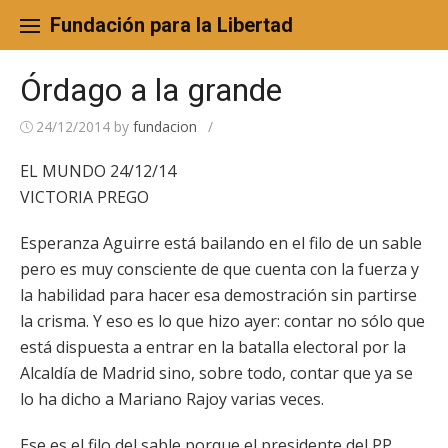
Skip
to
Fundación para la Libertad
content
Órdago a la grande
24/12/2014
by
fundacion
/
EL MUNDO 24/12/14
VICTORIA PREGO
Esperanza Aguirre está bailando en el filo de un sable
pero es muy consciente de que cuenta con la fuerza y
la habilidad para hacer esa demostración sin partirse
la crisma. Y eso es lo que hizo ayer: contar no sólo que
está dispuesta a entrar en la batalla electoral por la
Alcaldía de Madrid sino, sobre todo, contar que ya se
lo ha dicho a Mariano Rajoy varias veces.
Ese es el filo del sable porque el presidente del PP