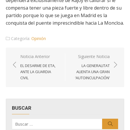
dependerá exclusivamente de Rajoy el calibrar si le
compensa tener una pieza fuerte y libre dentro de su
partido porque lo que se juega en Madrid es la
conquista del puente imprescindible hacia La Moncloa.
Categoría:
Opinión
Navegación
Noticia Anterior
Siguiente Noticia
de
EL DESARME DE ETA,
LA GENERALITAT
entradas
ANTE LA GUARDIA
ALIENTA UNA GRAN
CIVIL
‘AUTOINCULPACIÓN’
BUSCAR
Buscar
Buscar
por: