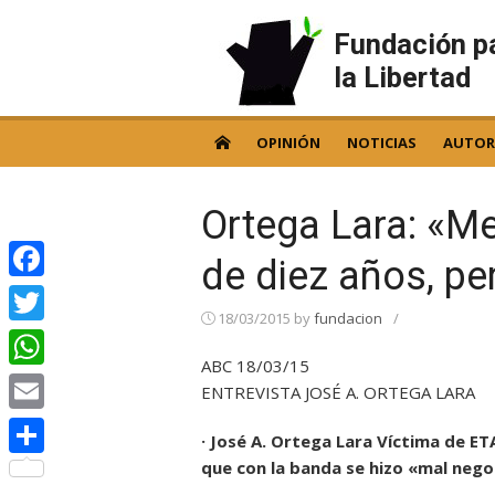
Skip
to
Fundación p
content
la Libertad
OPINIÓN
NOTICIAS
AUTOR
Ortega Lara: «M
de diez años, pe
Facebook
18/03/2015
by
fundacion
/
Twitter
ABC 18/03/15
WhatsApp
ENTREVISTA JOSÉ A. ORTEGA LARA
Email
· José A. Ortega Lara Víctima de ET
que con la banda se hizo «mal nego
Compartir