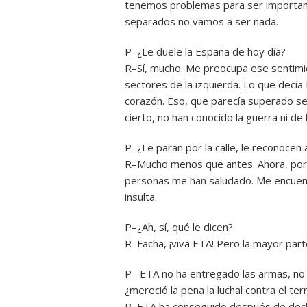
tenemos problemas para ser important
separados no vamos a ser nada.
P–¿Le duele la España de hoy día?
R–Sí, mucho. Me preocupa ese sentimie
sectores de la izquierda. Lo que decía
corazón. Eso, que parecía superado se
cierto, no han conocido la guerra ni de l
P–¿Le paran por la calle, le reconocen
R–Mucho menos que antes. Ahora, por ej
personas me han saludado. Me encuen
insulta.
P–¿Ah, sí, qué le dicen?
R–Facha, ¡viva ETA! Pero la mayor part
P– ETA no ha entregado las armas, no 
¿mereció la pena la luchal contra el te
R–ETA ha conseguido después de decl