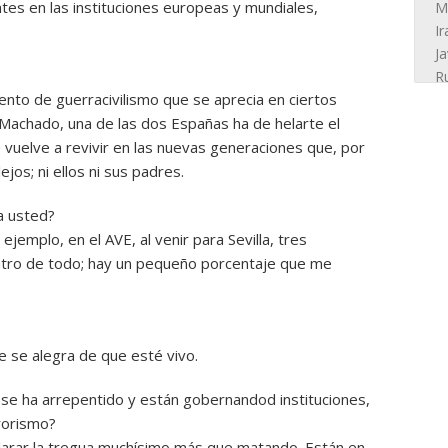
es en las instituciones europeas y mundiales,
nto de guerracivilismo que se aprecia en ciertos
 Machado, una de las dos Españas ha de helarte el
 vuelve a revivir en las nuevas generaciones que, por
ejos; ni ellos ni sus padres.
 a usted?
emplo, en el AVE, al venir para Sevilla, tres
tro de todo; hay un pequeño porcentaje que me
e se alegra de que esté vivo.
se ha arrepentido y están gobernandod instituciones,
rrorismo?
arar la tregua muchísimo más que matando. Están en