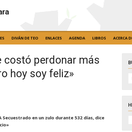
ara
ES
DIVÁN DE TEO
ENLACES
AGENDA
LIBROS
ACERCA D
e costó perdonar más
B
ro hoy soy feliz»
B
po
H
H
A Secuestrado en un zulo durante 532 días, dice
D
cio»
N