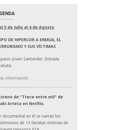
GENDA
el 5 de Julio al 4 de Agosto
XPO DE HIPERCOR A ERMUA, EL
ERRORISMO Y SUS VÍCTIMAS
spacio Joven Santander. Entrada
atuita
ás información
streno de "Trece entre mil" de
ñaki Arteta en Netflix.
n documental en él se narran los
estimonios de 13 familias víctimas de
 banda terrorista ETA.