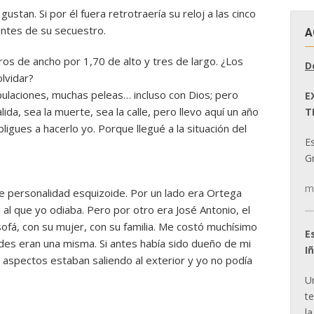
stan. Si por él fuera retrotraería su reloj a las cinco
antes de su secuestro.
A
os de ancho por 1,70 de alto y tres de largo. ¿Los
D
olvidar?
bulaciones, muchas peleas… incluso con Dios; pero
E
da, sea la muerte, sea la calle, pero llevo aquí un año
T
igues a hacerlo yo. Porque llegué a la situación del
E
Gr
m
de personalidad esquizoide. Por un lado era Ortega
 al que yo odiaba. Pero por otro era José Antonio, el
ofá, con su mujer, con su familia. Me costó muchísimo
E
es eran una misma. Si antes había sido dueño de mi
I
aspectos estaban saliendo al exterior y yo no podía
U
t
la