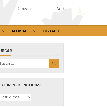
Buscar
Buscar
por:
E
ACTIVIDADES
CONTACTO
USCAR
uscar
Buscar
r:
ISTÓRICO DE NOTICIAS
ISTÓRICO
E
OTICIAS