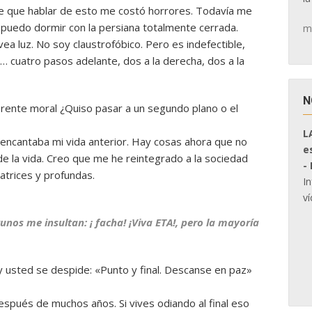
e que hablar de esto me costó horrores. Todavía me
 puedo dormir con la persiana totalmente cerrada.
m
ea luz. No soy claustrofóbico. Pero es indefectible,
… cuatro pasos adelante, dos a la derecha, dos a la
N
erente moral ¿Quiso pasar a un segundo plano o el
L
encantaba mi vida anterior. Hay cosas ahora que no
e
e la vida. Creo que me he reintegrado a la sociedad
-
catrices y profundas.
I
ví
lgunos me insultan: ¡ facha! ¡Viva ETA!, pero la mayoría
 usted se despide: «Punto y final. Descanse en paz»
pués de muchos años. Si vives odiando al final eso