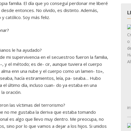
pia familia. El día que yo conseguí perdonar me liberé
 desde entonces. No olvido, es distinto. Además,
L
y católico. Soy más feliz.
onar?
sianos le ha ayudado?
de mi supervivencia en el secuestroo fueron la familia,
–, y el método; es de- cir, aunque tuviera el cuerpo
l alma enn una nube y el cuerpo como un lamen- to»,
seaba, hacía estiramientos, leía, pa- seaba… Hubo
el último día, incluso cuan- do ya estaba en una
 la oración.
ueron las víctimas del terrorismo?
in
ue no me gustaba la deriva que estaba tomando
ional es algo que llevo muy dentro. Me preocupa, no
, sino por lo que vamos a dejar a los hijos. Si unidos