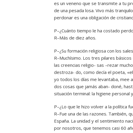
es un veneno que se transmite a tu pro
de una pesada losa. Vivo más tranquilo
perdonar es una obligación de cristiano 
P–¿Cuánto tiempo le ha costado perd
R–Más de diez años.
P–¿Su formación religiosa con los sale
R–Muchísimo. Los tres pilares básicos 
las creencias religio- sas –rezar mucho
destroza- do, como decía el poeta, «e
yo todos los días me levantaba, mee a
dos cosas que jamás aban- doné, hasta 
situación terminal: la higiene personal y
P–¿Lo que le hizo volver a la política f
R–Fue una de las razones. También, q
España. La unidad y el sentimiento nac
por nosotros, que tenemos casi 60 años