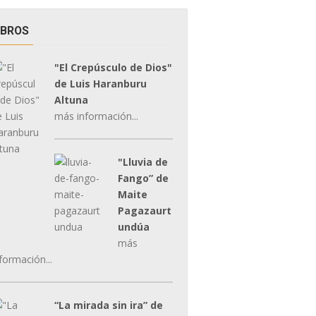
IBROS
"El Crepúsculo de Dios"
de Luis Haranburu
Altuna
más información...
"Lluvia de
Fango” de
Maite
Pagazaurt
undúa
más
formación...
“La mirada sin ira” de