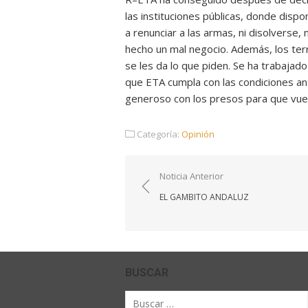
las instituciones públicas, donde disp
a renunciar a las armas, ni disolverse, 
hecho un mal negocio. Además, los terr
se les da lo que piden. Se ha trabajad
que ETA cumpla con las condiciones an
generoso con los presos para que vuel
Categoría:
Opinión
Navegación
Noticia Anterior
de
EL GAMBITO ANDALUZ
entradas
BUSCAR
Buscar
por: