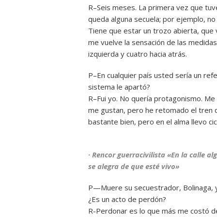
R–Seis meses. La primera vez que tuv
queda alguna secuela; por ejemplo, no
Tiene que estar un trozo abierta, que v
me vuelve la sensación de las medidas
izquierda y cuatro hacia atrás.
P–En cualquier país usted sería un ref
sistema le apartó?
R–Fui yo. No quería protagonismo. Me 
me gustan, pero he retomado el tren d
bastante bien, pero en el alma llevo ci
· Rencor guerracivilista «En la calle a
se alegra de que esté vivo»
P—Muere su secuestrador, Bolinaga, y
¿Es un acto de perdón?
R-Perdonar es lo que más me costó des