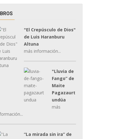
IBROS
"El Crepúsculo de Dios"
de Luis Haranburu
Altuna
más información...
"Lluvia de
Fango” de
Maite
Pagazaurt
undúa
más
formación...
“La mirada sin ira” de