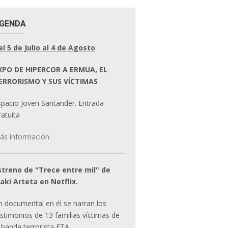
GENDA
el 5 de Julio al 4 de Agosto
XPO DE HIPERCOR A ERMUA, EL
ERRORISMO Y SUS VÍCTIMAS
spacio Joven Santander. Entrada
atuita
ás información
streno de "Trece entre mil" de
ñaki Arteta en Netflix.
n documental en él se narran los
estimonios de 13 familias víctimas de
 banda terrorista ETA.