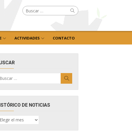
Buscar
Buscar
por:
E
ACTIVIDADES
CONTACTO
USCAR
uscar
Buscar
r:
ISTÓRICO DE NOTICIAS
ISTÓRICO
E
OTICIAS