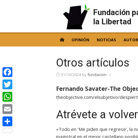
Skip
to
Fundación p
content
la Libertad
OPINIÓN
NOTICIAS
AUTOR
Otros artículos
31/10/2024
by
fundacion
/
Facebook
Fernando Savater-The Objec
Twitter
theobjective.com/elsubjetivo/despier
WhatsApp
Atrévete a volver
Email
«Todo en ‘Me piden que regrese’, la no
Compartir
magistral en el mejor castellano posibl