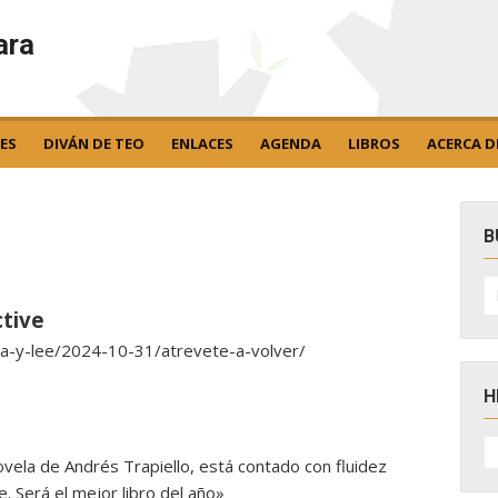
ara
ES
DIVÁN DE TEO
ENLACES
AGENDA
LIBROS
ACERCA D
B
B
po
tive
ta-y-lee/2024-10-31/atrevete-a-volver/
H
H
D
vela de Andrés Trapiello, está contado con fluidez
N
e. Será el mejor libro del año»