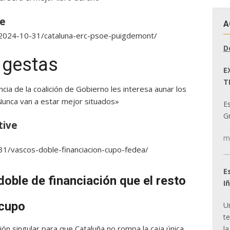
ve
A
n/2024-10-31/cataluna-erc-psoe-puigdemont/
D
 gestas
E
T
cia de la coalición de Gobierno les interesa aunar los
 Nunca van a estar mejor situados»
E
Gr
tive
m
1/vascos-doble-financiacion-cupo-fedea/
E
doble de financiación que el resto
I
 cupo
U
t
ón singular para que Cataluña no rompa la caja única
la