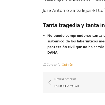
José Antonio Zarzalejos-El Cof
Tanta tragedia y tanta 
No puede comprenderse tanta tra
sistémico de los laberínticos m
protección civil que no ha servid
DANA
Categoría:
Opinión
Navegación
Noticia Anterior
de
LA BRECHA MORAL
entradas