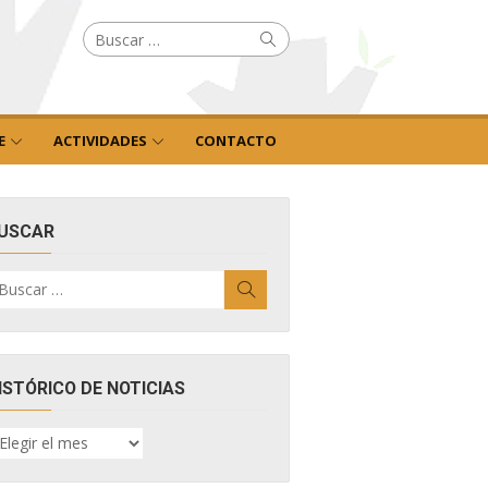
Buscar
Buscar
por:
E
ACTIVIDADES
CONTACTO
USCAR
uscar
Buscar
r:
ISTÓRICO DE NOTICIAS
ISTÓRICO
E
OTICIAS