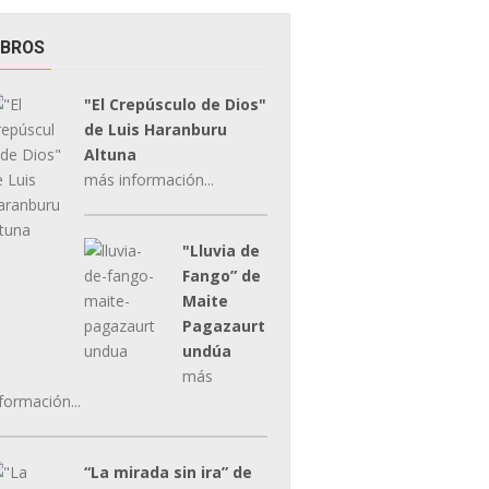
IBROS
"El Crepúsculo de Dios"
de Luis Haranburu
Altuna
más información...
"Lluvia de
Fango” de
Maite
Pagazaurt
undúa
más
formación...
“La mirada sin ira” de