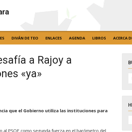
ara
ES
DIVÁN DE TEO
ENLACES
AGENDA
LIBROS
ACERCA D
esafía a Rajoy a
B
ones «ya»
B
po
H
cia que el Gobierno utiliza las instituciones para
H
D
N
o al PSOE como segunda fuerza en el barómetro del