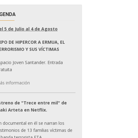
GENDA
el 5 de Julio al 4 de Agosto
XPO DE HIPERCOR A ERMUA, EL
ERRORISMO Y SUS VÍCTIMAS
spacio Joven Santander. Entrada
atuita
ás información
streno de "Trece entre mil" de
ñaki Arteta en Netflix.
n documental en él se narran los
estimonios de 13 familias víctimas de
 banda terrorista ETA.