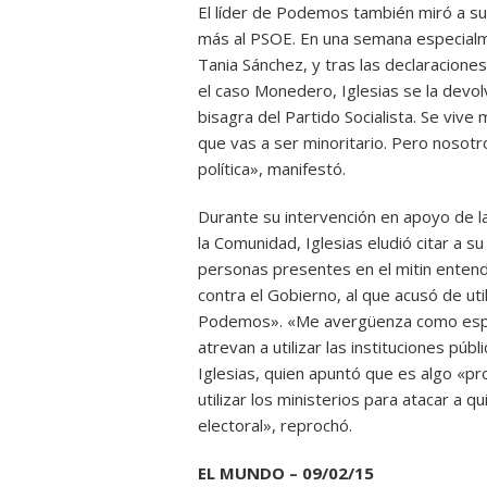
El líder de Podemos también miró a su
más al PSOE. En una semana especialm
Tania Sánchez, y tras las declaracione
el caso Monedero, Iglesias se la devo
bisagra del Partido Socialista. Se vive
que vas a ser minoritario. Pero nosotr
política», manifestó.
Durante su intervención en apoyo de l
la Comunidad, Iglesias eludió citar a 
personas presentes en el mitin entend
contra el Gobierno, al que acusó de util
Podemos». «Me avergüenza como españo
atrevan a utilizar las instituciones públ
Iglesias, quien apuntó que es algo «p
utilizar los ministerios para atacar a 
electoral», reprochó.
EL MUNDO – 09/02/15