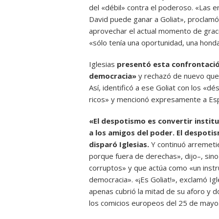
del «débil» contra el poderoso. «Las
David puede ganar a Goliat», proclamó
aprovechar el actual momento de graci
«sólo tenía una oportunidad, una honda 
Iglesias
presentó esta confrontació
democracia»
y rechazó de nuevo que 
Así, identificó a ese Goliat con los «dé
ricos» y mencionó expresamente a Espe
«El despotismo es convertir instit
a los amigos del poder. El despoti
disparó Iglesias.
Y continuó arremeti
porque fuera de derechas», dijo–, sino
corruptos» y que actúa como «un instr
democracia». «¡Es Goliat!», exclamó Ig
apenas cubrió la mitad de su aforo y 
los comicios europeos del 25 de mayo