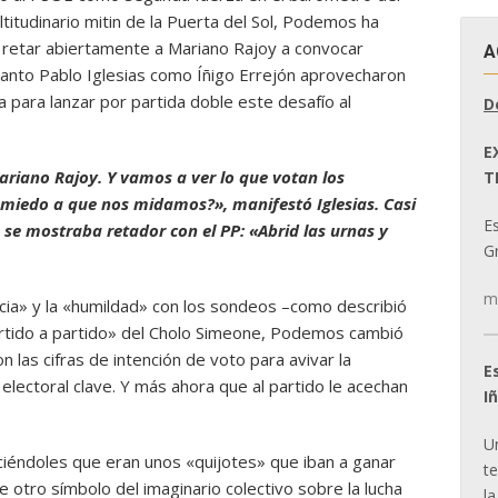
ltitudinario mitin de la Puerta del Sol, Podemos ha
 retar abiertamente a Mariano Rajoy a convocar
A
 Tanto Pablo Iglesias como Íñigo Errejón aprovecharon
 para lanzar por partida doble este desafío al
D
E
ariano Rajoy. Y vamos a ver lo que votan los
T
 miedo a que nos midamos?», manifestó Iglesias. Casi
E
se mostraba retador con el PP: «Abrid las urnas y
Gr
m
cia» y la «humildad» con los sondeos –como describió
partido a partido» del Cholo Simeone, Podemos cambió
on las cifras de intención de voto para avivar la
E
electoral clave. Y más ahora que al partido le acechan
I
U
diciéndoles que eran unos «quijotes» que iban a ganar
t
e otro símbolo del imaginario colectivo sobre la lucha
la