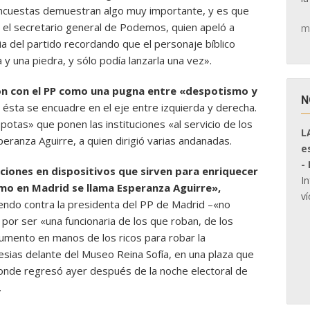
 encuestas demuestran algo muy importante, y es que
 el secretario general de Podemos, quien apeló a
m
a del partido recordando que el personaje bíblico
y una piedra, y sólo podía lanzarla una vez».
n con el PP como una pugna entre «despotismo y
N
ésta se encuadre en el eje entre izquierda y derecha.
spotas» que ponen las instituciones «al servicio de los
L
ranza Aguirre, a quien dirigió varias andanadas.
e
-
uciones en dispositivos que sirven para enriquecer
I
smo en Madrid se llama Esperanza Aguirre»,
ví
endo contra la presidenta del PP de Madrid –«no
 por ser «una funcionaria de los que roban, de los
umento en manos de los ricos para robar la
lesias delante del Museo Reina Sofía, en una plaza que
donde regresó ayer después de la noche electoral de
.