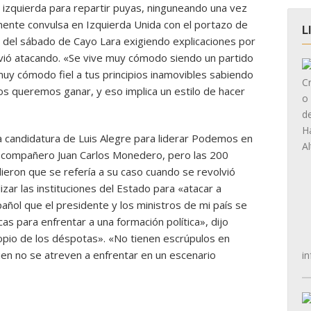
 izquierda para repartir puyas, ninguneando una vez
ente convulsa en Izquierda Unida con el portazo de
L
s del sábado de Cayo Lara exigiendo explicaciones por
lvió atacando. «Se vive muy cómodo siendo un partido
 muy cómodo fiel a tus principios inamovibles sabiendo
os queremos ganar, y eso implica un estilo de hacer
a candidatura de Luis Alegre para liderar Podemos en
su compañero Juan Carlos Monedero, pero las 200
ieron que se refería a su caso cuando se revolvió
izar las instituciones del Estado para «atacar a
l que el presidente y los ministros de mi país se
icas para enfrentar a una formación política», dijo
ropio de los déspotas». «No tienen escrúpulos en
quien no se atreven a enfrentar en un escenario
in