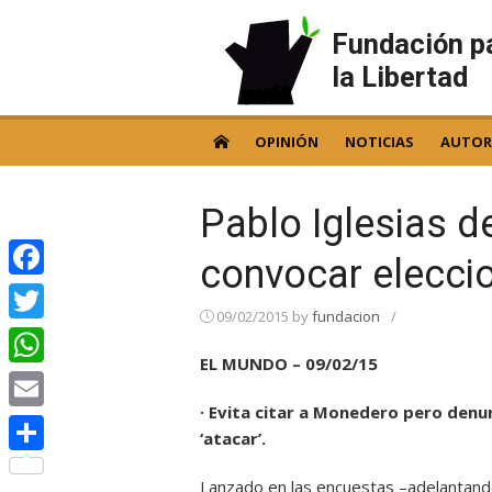
Skip
to
Fundación p
content
la Libertad
OPINIÓN
NOTICIAS
AUTOR
Pablo Iglesias d
convocar elecci
Facebook
09/02/2015
by
fundacion
/
Twitter
EL MUNDO – 09/02/15
WhatsApp
· Evita citar a Monedero pero denun
Email
‘atacar’.
Compartir
Lanzado en las encuestas –adelantand