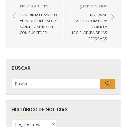
Navegación
Noticia Anterior
Siguiente Noticia
de
DÍAZ INICIA EL ASALTO
RIVERA SE
entradas
AL PODER DEL PSOE Y
ABSTENDRÍA PARA
SÁNCHEZ SE RESISTE
ABRIR LA
CON SUS FIELES
LEGISLATURA DE LAS
REFORMAS
BUSCAR
Buscar
Buscar
por:
HISTÓRICO DE NOTICIAS
HISTÓRICO
DE