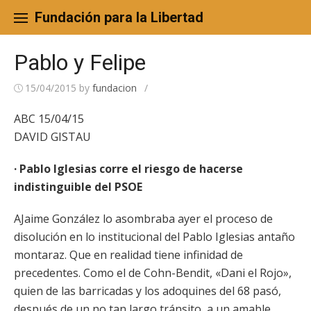
Skip
to
Fundación para la Libertad
content
Pablo y Felipe
15/04/2015
by
fundacion
/
ABC 15/04/15
DAVID GISTAU
· Pablo Iglesias corre el riesgo de hacerse
indistinguible del PSOE
AJaime González lo asombraba ayer el proceso de
disolución en lo institucional del Pablo Iglesias antaño
montaraz. Que en realidad tiene infinidad de
precedentes. Como el de Cohn-Bendit, «Dani el Rojo»,
quien de las barricadas y los adoquines del 68 pasó,
después de un no tan largo tránsito, a un amable