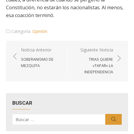
Constitución, no estarán los nacionalistas. Al menos,
esa coacción terminó.
Categoría:
Opinión
Navegación
Noticia Anterior
Siguiente Noticia
de
SOBERANISMO DE
TRIAS QUIERE
entradas
MEZQUITA
«TAPAR» LA
INDEPENDENCIA
BUSCAR
Buscar
Buscar
por: