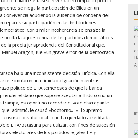
uando a diario se falsea el verdadero impacto político
gruente se niega la participación de Bildu en un
L
 la Convivencia aduciendo la ausencia de condena del
n reparos su participación en las instituciones
democrático. Con similar incoherencia se ensalza la
se oculta la aquiescencia de los partidos democráticos
 de la propia jurisprudencia del Constitucional que,
 Manuel Aragón, fue «un grave error de la democracia
rada bajo una inconsistente decisión jurídica. Con ella
arios simularon una tímida indignación mientras
brazo político de ETA temerosos de que la banda
mprender el daño que supone aceptar a Bildu como un
a trampa, es oportuno recordar el voto discrepante
 que, admitió, le causó «bochorno»: «El Supremo
in
 censura constitucional– que ha quedado acreditada
plejo ETA/Batasuna para utilizar, con fines de sucesión
turas electorales de los partidos legales EA y