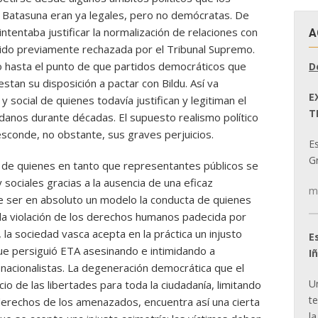
Batasuna eran ya legales, pero no demócratas. De
tentaba justificar la normalización de relaciones con
A
 sido previamente rechazada por el Tribunal Supremo.
o hasta el punto de que partidos democráticos que
D
estan su disposición a pactar con Bildu. Así va
E
y social de quienes todavía justifican y legitiman el
T
danos durante décadas. El supuesto realismo político
 esconde, no obstante, sus graves perjuicios.
E
Gr
o de quienes en tanto que representantes públicos se
y sociales gracias a la ausencia de una eficaz
m
e ser en absoluto un modelo la conducta de quienes
 la violación de los derechos humanos padecida por
 la sociedad vasca acepta en la práctica un injusto
E
que persiguió ETA asesinando e intimidando a
I
nacionalistas. La degeneración democrática que el
U
cio de las libertades para toda la ciudadanía, limitando
t
s derechos de los amenazados, encuentra así una cierta
la