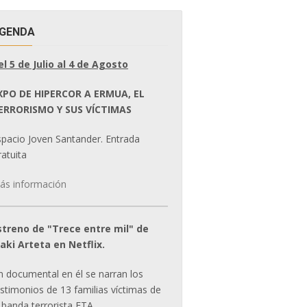
GENDA
el 5 de Julio al 4 de Agosto
XPO DE HIPERCOR A ERMUA, EL
ERRORISMO Y SUS VÍCTIMAS
spacio Joven Santander. Entrada
atuita
ás información
streno de "Trece entre mil" de
ñaki Arteta en Netflix.
n documental en él se narran los
estimonios de 13 familias víctimas de
 banda terrorista ETA.