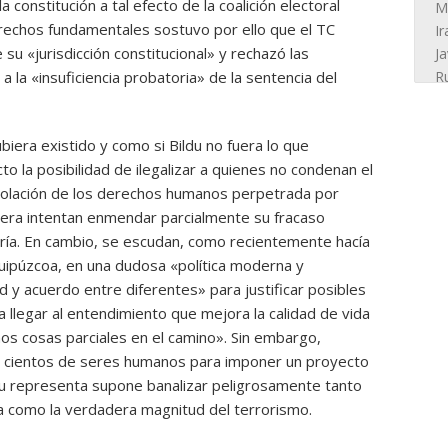
 constitución a tal efecto de la coalición electoral
rechos fundamentales sostuvo por ello que el TC
 su «jurisdicción constitucional» y rechazó las
 la «insuficiencia probatoria» de la sentencia del
biera existido y como si Bildu no fuera lo que
o la posibilidad de ilegalizar a quienes no condenan el
 violación de los derechos humanos perpetrada por
uiera intentan enmendar parcialmente su fracaso
ría. En cambio, se escudan, como recientemente hacía
uipúzcoa, en una dudosa «política moderna y
d y acuerdo entre diferentes» para justificar posibles
a llegar al entendimiento que mejora la calidad de vida
s cosas parciales en el camino». Sin embargo,
 cientos de seres humanos para imponer un proyecto
Bildu representa supone banalizar peligrosamente tanto
ia como la verdadera magnitud del terrorismo.