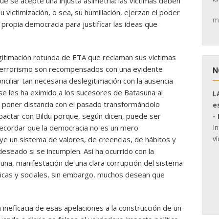
que se acepte una injusta asimetría: las víctimas deben
 victimización, o sea, su humillación, ejerzan el poder
m
 propia democracia para justificar las ideas que
egitimación rotunda de ETA que reclaman sus víctimas
 terrorismo son recompensados con una evidente
N
onciliar tan necesaria deslegitimación con la ausencia
se les ha eximido a los sucesores de Batasuna al
L
an poner distancia con el pasado transformándolo
e
pactar con Bildu porque, según dicen, puede ser
-
I
 recordar que la democracia no es un mero
ví
ye un sistema de valores, de creencias, de hábitos y
seado si se incumplen. Así ha ocurrido con la
una, manifestación de una clara corrupción del sistema
icas y sociales, sin embargo, muchos desean que
ineficacia de esas apelaciones a la construcción de un