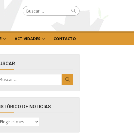
Buscar
Buscar
por:
E
ACTIVIDADES
CONTACTO
USCAR
uscar
Buscar
r:
ISTÓRICO DE NOTICIAS
ISTÓRICO
E
OTICIAS