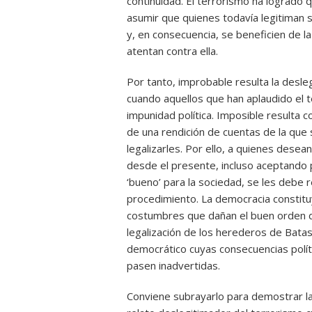
continuidad. El terrorismo ha logrado 
asumir que quienes todavía legitiman su
y, en consecuencia, se beneficien de la
atentan contra ella.
Por tanto, improbable resulta la desl
cuando aquellos que han aplaudido el
impunidad política. Imposible resulta c
de una rendición de cuentas de la que 
legalizarles. Por ello, a quienes dese
desde el presente, incluso aceptando 
‘bueno’ para la sociedad, se les debe
procedimiento. La democracia constitu
costumbres que dañan el buen orden de
legalización de los herederos de Batas
democrático cuyas consecuencias polít
pasen inadvertidas.
Conviene subrayarlo para demostrar la 