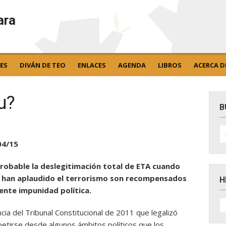
ara
ES
DIVÁN DE TEO
ENLACES
AGENDA
LIBROS
ACERCA D
u?
B
B
po
04/15
probable la deslegitimación total de ETA cuando
e han aplaudido el terrorismo son recompensados
H
ente impunidad política.
H
D
cia del Tribunal Constitucional de 2011 que legalizó
N
epetirse desde algunos ámbitos políticos que los