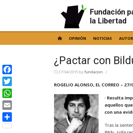
Skip
to
Fundación p
content
la Libertad
OPINIÓN
NOTICIAS
AUTOR
¿Pactar con Bild
27/04/2015
by
fundacion
/
Facebook
ROGELIO ALONSO, EL CORREO – 27/
Twitter
· Resulta im
WhatsApp
aquellos qu
con una evid
Email
Tras la senten
Compartir
Bildu, solía r