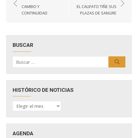
de
CAMBIO Y
EL CALIFATO TIÑE SUS
entradas
CONTINUIDAD
PLAZAS DE SANGRE
BUSCAR
Buscar
Buscar
por:
HISTÓRICO DE NOTICIAS
HISTÓRICO
DE
NOTICIAS
AGENDA