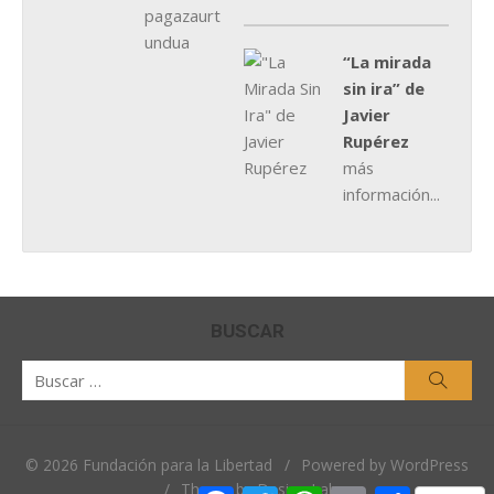
“La mirada
sin ira” de
Javier
Rupérez
más
información...
BUSCAR
Buscar
Busca
por:
© 2026 Fundación para la Libertad
/
Powered by WordPress
/
Theme by Design Lab