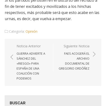
Si los partidos persisten en el discurso del rechazo a
fin de tener excitados y movilizados a los hinchas
respectivos, más probable será que esto acabe en las
urnas, es decir, que vuelva a empezar.
Categoría:
Opinión
Navegación
Noticia Anterior
Siguiente Noticia
de
GUERRA ADVIERTE A
FAES ACOGERÁ EL
entradas
SÁNCHEZ DEL
ARCHIVO
«RIESGO» PARA
DOCUMENTAL DE
ESPAÑA DE UNA
GREGORIO ORDÓÑEZ
COALICIÓN CON
PODEMOS
BUSCAR