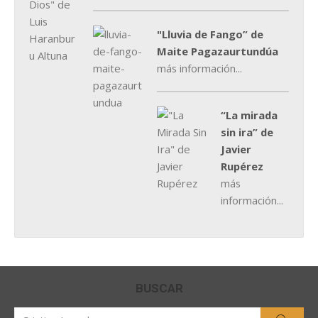
"Lluvia de Fango” de
Maite Pagazaurtundúa
más información...
“La mirada
sin ira” de
Javier
Rupérez
más
información...
BUSCAR
Buscar