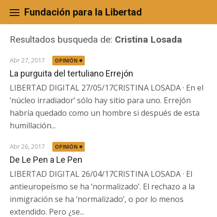
Skip
to
Fundación para la Libertad
content
Resultados busqueda de:
Cristina Losada
Abr 27, 2017
OPINIÓN
La purguita del tertuliano Errejón
LIBERTAD DIGITAL 27/05/17CRISTINA LOSADA · En el
‘núcleo irradiador’ sólo hay sitio para uno. Errejón
habría quedado como un hombre si después de esta
humillación...
Abr 26, 2017
OPINIÓN
De Le Pen a Le Pen
LIBERTAD DIGITAL 26/04/17CRISTINA LOSADA · El
antieuropeísmo se ha ‘normalizado’. El rechazo a la
inmigración se ha ‘normalizado’, o por lo menos
extendido. Pero ¿se...