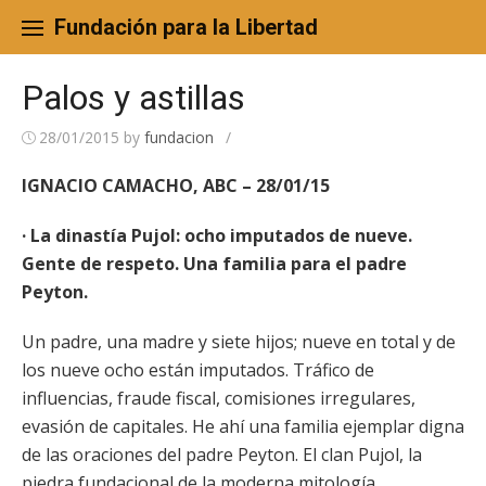
Skip
to
Fundación para la Libertad
content
Palos y astillas
28/01/2015
by
fundacion
/
IGNACIO CAMACHO, ABC – 28/01/15
· La dinastía Pujol: ocho imputados de nueve.
Gente de respeto. Una familia para el padre
Peyton.
Un padre, una madre y siete hijos; nueve en total y de
los nueve ocho están imputados. Tráfico de
influencias, fraude fiscal, comisiones irregulares,
evasión de capitales. He ahí una familia ejemplar digna
de las oraciones del padre Peyton. El clan Pujol, la
piedra fundacional de la moderna mitología