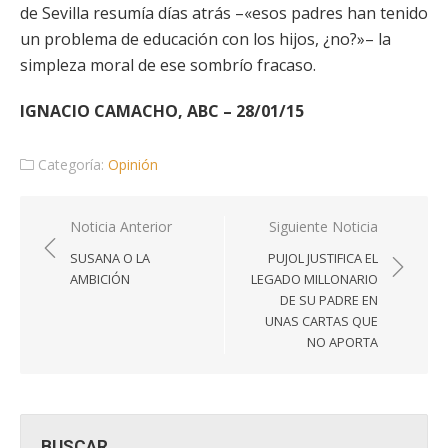
de Sevilla resumía días atrás –«esos padres han tenido
un problema de educación con los hijos, ¿no?»– la
simpleza moral de ese sombrío fracaso.
IGNACIO CAMACHO, ABC – 28/01/15
Categoría:
Opinión
Navegación
Noticia Anterior
Siguiente Noticia
de
SUSANA O LA
PUJOL JUSTIFICA EL
entradas
AMBICIÓN
LEGADO MILLONARIO
DE SU PADRE EN
UNAS CARTAS QUE
NO APORTA
BUSCAR