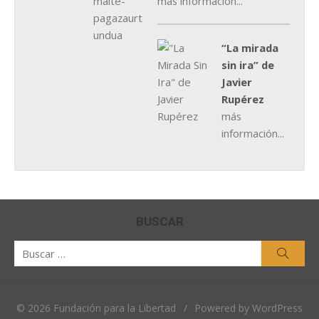
más información...
“La mirada
sin ira” de
Javier
Rupérez
más
información...
BUSCAR
Buscar
Busca
por:
© 2026 Fundación para la Libertad
/
Powered by WordPress