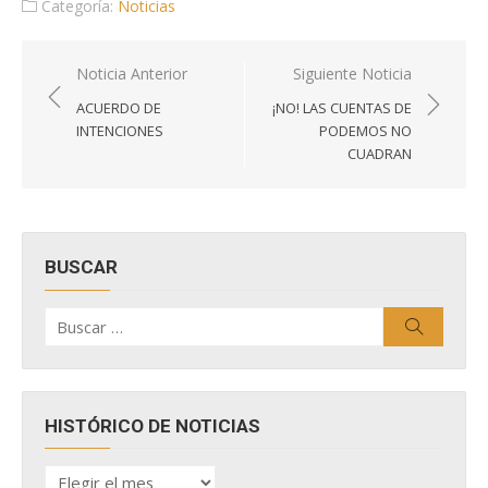
Categoría:
Noticias
Navegación
Noticia Anterior
Siguiente Noticia
de
ACUERDO DE
¡NO! LAS CUENTAS DE
entradas
INTENCIONES
PODEMOS NO
CUADRAN
BUSCAR
Buscar
Buscar
por:
HISTÓRICO DE NOTICIAS
HISTÓRICO