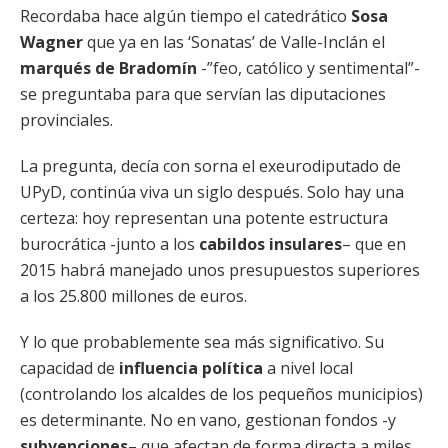
Recordaba hace algún tiempo el catedrático
Sosa
Wagner
que ya en las ‘Sonatas’ de Valle-Inclán el
marqués de Bradomín
-”feo, católico y sentimental”-
se preguntaba para que servían las diputaciones
provinciales.
La pregunta, decía con sorna el exeurodiputado de
UPyD, continúa viva un siglo después. Solo hay una
certeza: hoy representan una potente estructura
burocrática -junto a los
cabildos insulares
– que en
2015 habrá manejado unos presupuestos superiores
a los 25.800 millones de euros.
Y lo que probablemente sea más significativo. Su
capacidad de
influencia política
a nivel local
(controlando los alcaldes de los pequeños municipios)
es determinante. No en vano, gestionan fondos -y
subvenciones
– que afectan de forma directa a miles