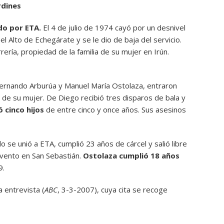
rdines
do por ETA.
El 4 de julio de 1974 cayó por un desnivel
 Alto de Echegárate y se le dio de baja del servicio.
ería, propiedad de la familia de su mujer en Irún.
Fernando Arburúa y Manuel María Ostolaza, entraron
a de su mujer. De Diego recibió tres disparos de bala y
 cinco hijos
de entre cinco y once años. Sus asesinos
o se unió a ETA, cumplió 23 años de cárcel y salió libre
nvento en San Sebastián.
Ostolaza cumplió 18 años
9.
a entrevista (
ABC
, 3-3-2007), cuya cita se recoge