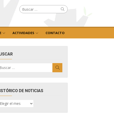
Buscar
Buscar
por:
E
ACTIVIDADES
CONTACTO
USCAR
uscar
Buscar
r:
ISTÓRICO DE NOTICIAS
ISTÓRICO
E
OTICIAS