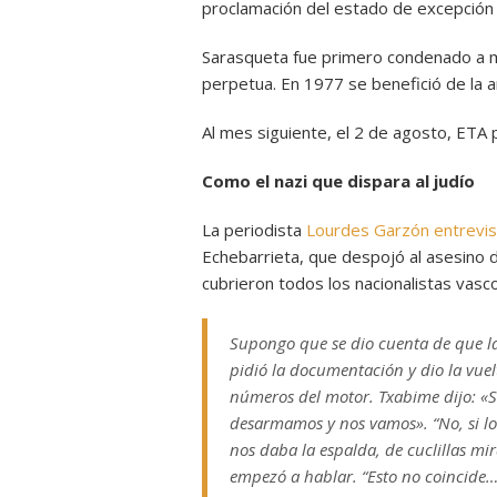
proclamación del estado de excepción y 
Sarasqueta fue primero condenado a m
perpetua. En 1977 se benefició de la a
Al mes siguiente, el 2 de agosto, ETA
Como el nazi que dispara al judío
La periodista
Lourdes Garzón entrevis
Echebarrieta, que despojó al asesino de
cubrieron todos los nacionalistas vasc
Supongo que se dio cuenta de que la
pidió la documentación y dio la vuel
números del motor.
Txabi
me dijo: «S
desarmamos y nos vamos». “No, si lo 
nos daba la espalda, de cuclillas mir
empezó a hablar. “Esto no coincide