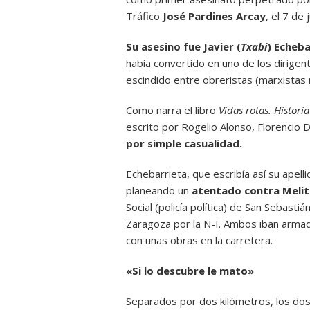
Tráfico
José Pardines Arcay
, el 7 de
Su asesino fue Javier (
Txabi
) Echeba
había convertido en uno de los dirige
escindido entre obreristas (marxistas r
Como narra el libro
Vidas rotas. Histori
escrito por Rogelio Alonso, Florencio
por simple casualidad.
Echebarrieta, que escribía así su apell
planeando un
atentado contra Meli
Social (policía política) de San Sebasti
Zaragoza por la N-I. Ambos iban armad
con unas obras en la carretera.
«Si lo descubre le mato»
Separados por dos kilómetros, los dos 