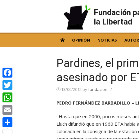
Skip
to
Fundación p
content
la Libertad
OPINIÓN
NOTICIAS
AUTOR
Pardines, el prim
asesinado por E
Facebook
13/06/2015
by
fundacion
/
Twitter
PEDRO FERNÁNDEZ BARBADILLO – LI
WhatsApp
· Hasta que en 2000, pocos meses ant
Email
Lluch difundió que en 1960 ETA había
colocada en la consigna de la estación
Compartir
como primer asesinato perpetrado por l