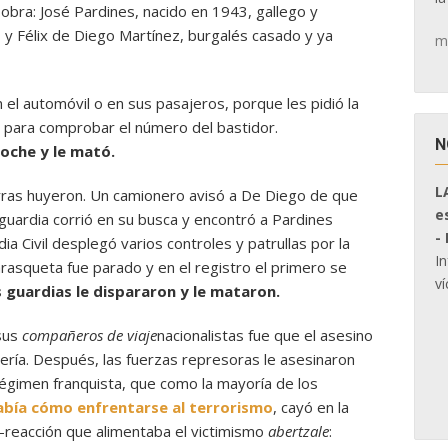
obra: José Pardines, nacido en 1943, gallego y
es, y Félix de Diego Martínez, burgalés casado y ya
m
el automóvil o en sus pasajeros, porque les pidió la
a para comprobar el número del bastidor.
N
coche y le mató.
L
rras huyeron. Un camionero avisó a De Diego de que
e
 guardia corrió en su busca y encontró a Pardines
-
ia Civil desplegó varios controles y patrullas por la
I
rasqueta fue parado y en el registro el primero se
ví
s guardias le dispararon y le mataron.
 sus
compañeros de viaje
nacionalistas fue que el asesino
ería. Después, las fuerzas represoras le asesinaron
 régimen franquista, que como la mayoría de los
abía cómo enfrentarse al terrorismo
, cayó en la
n-reacción que alimentaba el victimismo
abertzale
: