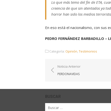
Lo que más temo del fin de ETA, cua
creencia de que sin atentados ya tod
horror han sido los medios terrorista
En eso está el nacionalismo, con sus eq
PEDRO FERNÁNDEZ BARBADILLO – LI
Categoría:
Opinión
,
Testimonios
Navegación
Noticia Anterior
de
PERDONAVIDAS
entradas
BUSCAR
Buscar
por: