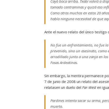
Cayó boca arriba.
Txabi
volvió a disp
tomado centraminas y quizá eso influ
Como otros muchos en estos 20 años
había ninguna necesidad de que aq
Ante el nuevo relato del único testigo di
No fue un enfrentamiento, no fue la
prevenido, sino un asesinato, como e
arrodillado junto a una zanja en los 
Fosas Ardeatinas.
Sin embargo, la mentira permanece por
7 de junio de 2008 un relato del asesi
relatasen un duelo del
Far-West
en igua
Pardines intenta sacar su arma, pero
muerto.