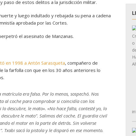
paso de estos delitos a la jurisdicción militar.
L
uerte y luego indultado y rebajada su pena a cadena
mnistía aprobada por las Cortes.
 perpetró el asesinato de Manzanas.
tó en 1998 a Antón Sarasqueta
, compañero de
 la farfolla con que en los 30 años anteriores lo
os.
 matrícula era falsa. Por lo menos, sospechó. Nos
ta al coche para comprobar si coincidía con los
i lo descubre, le mato». «No hace falta, contesté yo, lo
in
descubre le mato”. Salimos del coche. El guardia civil
ando el motor en la parte de detrás. Sin volverse
…”.
Txabi
sacó la pistola y le disparó en ese momento.