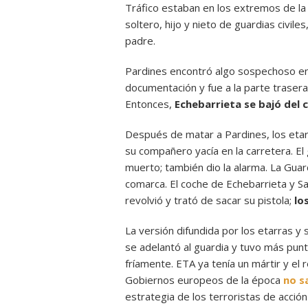
Tráfico estaban en los extremos de la 
soltero, hijo y nieto de guardias civil
padre.
Pardines encontró algo sospechoso en 
documentación y fue a la parte traser
Entonces,
Echebarrieta se bajó del 
Después de matar a Pardines, los eta
su compañero yacía en la carretera. El
muerto; también dio la alarma. La Guard
comarca. El coche de Echebarrieta y Sa
revolvió y trató de sacar su pistola;
lo
La versión difundida por los etarras y
se adelantó al guardia y tuvo más punt
fríamente. ETA ya tenía un mártir y el
Gobiernos europeos de la época
no s
estrategia de los terroristas de acció