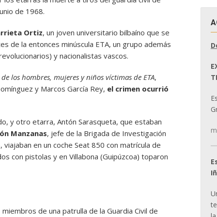
 junio de 1968.
A
rrieta Ortiz
, un joven universitario bilbaíno que se
ntes de la entonces minúscula ETA, un grupo además
D
evolucionarios) y nacionalistas vascos.
E
a de los hombres, mujeres y niños víctimas de ETA
,
T
 Domínguez y Marcos García Rey,
el crimen ocurrió
E
Gr
ido, y otro etarra, Antón Sarasqueta, que estaban
m
tón Manzanas
, jefe de la Brigada de Investigación
án, viajaban en un coche Seat 850 con matrícula de
os con pistolas y en Villabona (Guipúzcoa) toparon
E
I
U
t
miembros de una patrulla de la Guardia Civil de
la