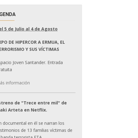
GENDA
el 5 de Julio al 4 de Agosto
XPO DE HIPERCOR A ERMUA, EL
ERRORISMO Y SUS VÍCTIMAS
spacio Joven Santander. Entrada
atuita
ás información
streno de "Trece entre mil" de
ñaki Arteta en Netflix.
n documental en él se narran los
estimonios de 13 familias víctimas de
 banda terrorista ETA.