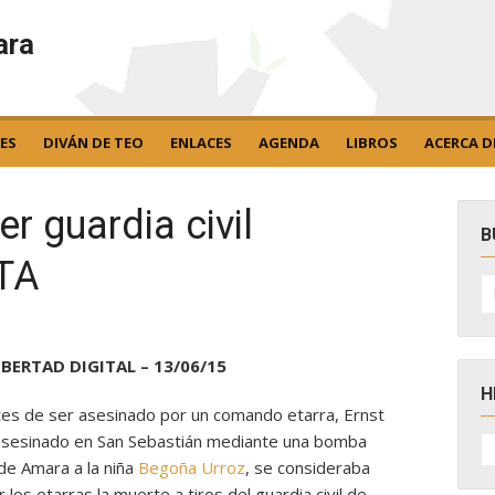
ara
ES
DIVÁN DE TEO
ENLACES
AGENDA
LIBROS
ACERCA D
er guardia civil
B
TA
B
po
BERTAD DIGITAL – 13/06/15
H
es de ser asesinado por un comando etarra, Ernst
H
 asesinado en San Sebastián mediante una bomba
D
 de Amara a la niña
Begoña Urroz
, se consideraba
N
os etarras la muerte a tiros del guardia civil de