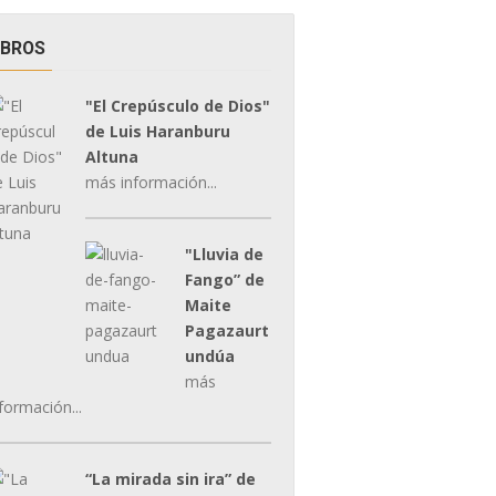
IBROS
"El Crepúsculo de Dios"
de Luis Haranburu
Altuna
más información...
"Lluvia de
Fango” de
Maite
Pagazaurt
undúa
más
formación...
“La mirada sin ira” de