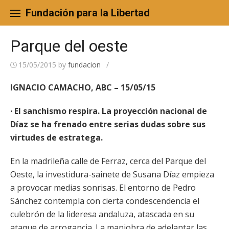
Skip
to
Fundación para la Libertad
content
Parque del oeste
15/05/2015
by
fundacion
/
IGNACIO CAMACHO, ABC – 15/05/15
· El sanchismo respira. La proyección nacional de
Díaz se ha frenado entre serias dudas sobre sus
virtudes de estratega.
En la madrileña calle de Ferraz, cerca del Parque del
Oeste, la investidura-sainete de Susana Díaz empieza
a provocar medias sonrisas. El entorno de Pedro
Sánchez contempla con cierta condescendencia el
culebrón de la lideresa andaluza, atascada en su
ataque de arrogancia. La maniobra de adelantar las