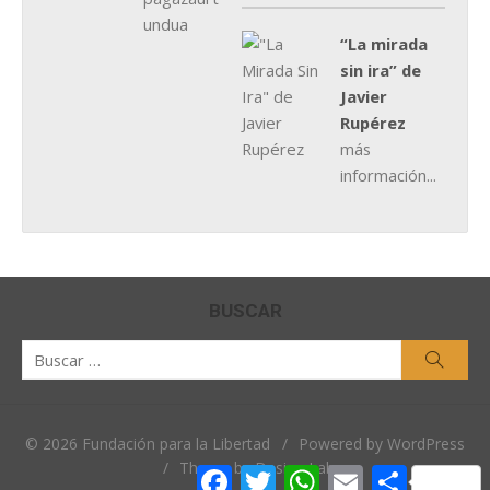
“La mirada
sin ira” de
Javier
Rupérez
más
información...
BUSCAR
Buscar
Busca
por:
© 2026 Fundación para la Libertad
/
Powered by WordPress
/
Theme by Design Lab
Facebook
Twitter
WhatsApp
Email
Comparti