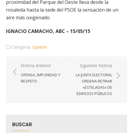
proximidad del Parque del Oeste lleva desde la
rosaleda hasta la sede del PSOE la sensación de un
aire más oxigenado.
IGNACIO CAMACHO, ABC – 15/05/15
Categoría:
Opinión
Navegación
Noticia Anterior
Siguiente Noticia
de
OFENSA, IMPUNIDAD Y
LA JUNTA ELECTORAL
entradas
RESPETO
ORDENA RETIRAR
«ESTELADAS» DE
EDIFICIOS PÚBLICOS
BUSCAR