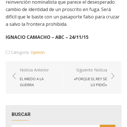
reinvención nominalista que parece el desesperado
cambio de identidad de un proscrito en fuga. Será
difícil que le baste con un pasaporte falso para cruzar
a salvo la frontera prohibida.
IGNACIO CAMACHO – ABC – 24/11/15
Categoría:
Opinión
Navegación
Noticia Anterior
Siguiente Noticia
de
EL MIEDO A LA
«PORQUE EL REY SE
entradas
GUERRA
LO PIDIÓ»
BUSCAR
Buscar