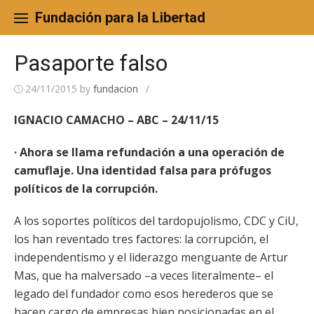
Skip
to
Fundación para la Libertad
content
Pasaporte falso
24/11/2015
by
fundacion
/
IGNACIO CAMACHO – ABC – 24/11/15
· Ahora se llama refundación a una operación de
camuflaje. Una identidad falsa para prófugos
políticos de la corrupción.
A los soportes políticos del tardopujolismo, CDC y CiU,
los han reventado tres factores: la corrupción, el
independentismo y el liderazgo menguante de Artur
Mas, que ha malversado –a veces literalmente– el
legado del fundador como esos herederos que se
hacen cargo de empresas bien posicionadas en el