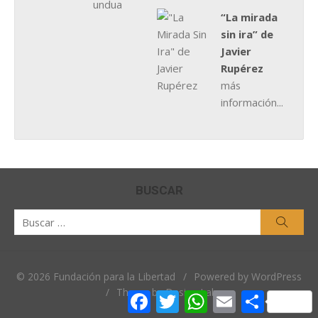
“La mirada
sin ira” de
Javier
Rupérez
más
información...
BUSCAR
Buscar
Busca
por:
© 2026 Fundación para la Libertad
/
Powered by WordPress
/
Theme by Design Lab
Facebook
Twitter
WhatsApp
Email
Comparti