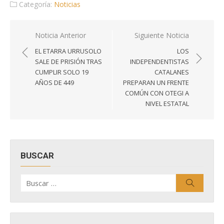
Categoría:
Noticias
Navegación
Noticia Anterior
Siguiente Noticia
de
EL ETARRA URRUSOLO
LOS
entradas
SALE DE PRISIÓN TRAS
INDEPENDENTISTAS
CUMPLIR SOLO 19
CATALANES
AÑOS DE 449
PREPARAN UN FRENTE
COMÚN CON OTEGI A
NIVEL ESTATAL
BUSCAR
Buscar
Buscar
por: