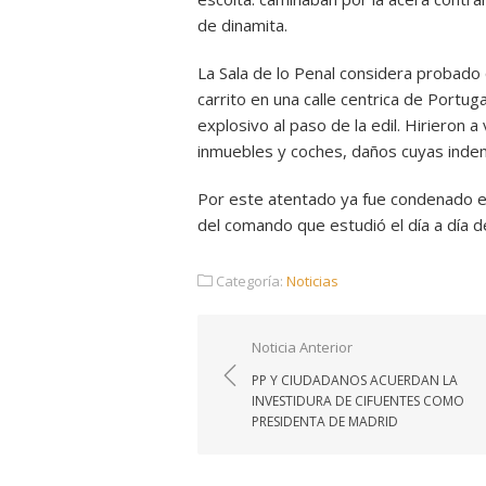
de dinamita.
La Sala de lo Penal considera probado 
carrito en una calle centrica de Portug
explosivo al paso de la edil. Hirieron
inmuebles y coches, daños cuyas indem
Por este atentado ya fue condenado el
del comando que estudió el día a día 
Categoría:
Noticias
Navegación
Noticia Anterior
de
PP Y CIUDADANOS ACUERDAN LA
entradas
INVESTIDURA DE CIFUENTES COMO
PRESIDENTA DE MADRID