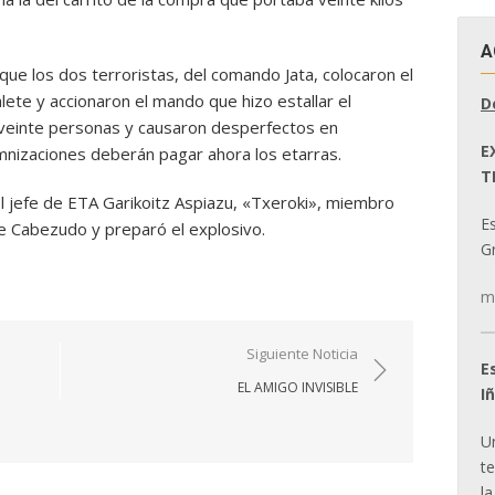
A
que los dos terroristas, del comando Jata, colocaron el
alete y accionaron el mando que hizo estallar el
D
 a veinte personas y causaron desperfectos en
E
nizaciones deberán pagar ahora los etarras.
T
 jefe de ETA Garikoitz Aspiazu, «Txeroki», miembro
E
de Cabezudo y preparó el explosivo.
Gr
m
Siguiente Noticia
E
EL AMIGO INVISIBLE
I
U
t
la