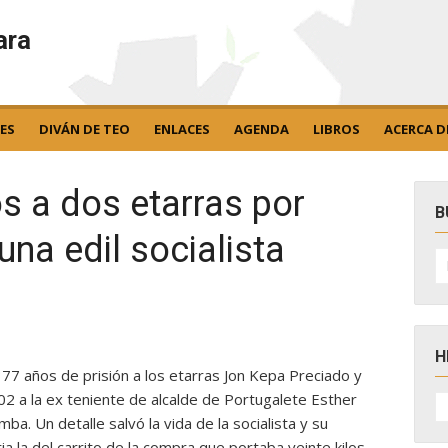
ara
ES
DIVÁN DE TEO
ENLACES
AGENDA
LIBROS
ACERCA D
s a dos etarras por
B
una edil socialista
B
po
H
77 años de prisión a los etarras Jon Kepa Preciado y
H
2 a la ex teniente de alcalde de Portugalete Esther
D
a. Un detalle salvó la vida de la socialista y su
N
ia la del carrito de la compra que portaba veinte kilos