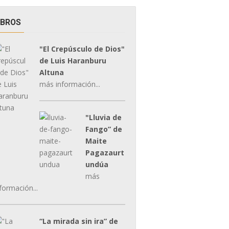
IBROS
"El Crepúsculo de Dios"
de Luis Haranburu
Altuna
más información...
"Lluvia de
Fango” de
Maite
Pagazaurt
undúa
más
formación...
“La mirada sin ira” de