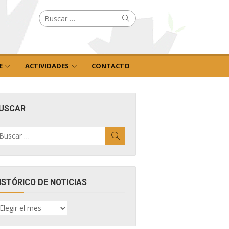
Buscar
Buscar
por:
E
ACTIVIDADES
CONTACTO
USCAR
uscar
Buscar
r:
ISTÓRICO DE NOTICIAS
ISTÓRICO
E
OTICIAS