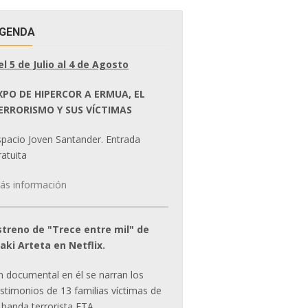
GENDA
el 5 de Julio al 4 de Agosto
XPO DE HIPERCOR A ERMUA, EL
ERRORISMO Y SUS VÍCTIMAS
spacio Joven Santander. Entrada
atuita
ás información
streno de "Trece entre mil" de
ñaki Arteta en Netflix.
n documental en él se narran los
estimonios de 13 familias víctimas de
 banda terrorista ETA.