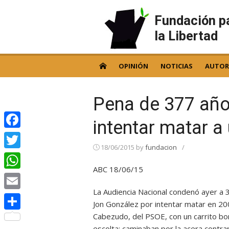
Skip
to
Fundación p
content
la Libertad
OPINIÓN
NOTICIAS
AUTOR
Pena de 377 año
intentar matar a 
Facebook
18/06/2015
by
fundacion
/
Twitter
ABC 18/06/15
WhatsApp
La Audiencia Nacional condenó ayer a 3
Email
Jon González por intentar matar en 200
Cabezudo, del PSOE, con un carrito bomb
Compartir
escolta: caminaban por la acera contrar