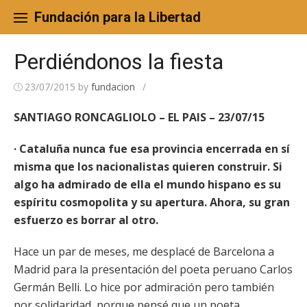
Skip
to
Fundación para la Libertad
content
Perdiéndonos la fiesta
23/07/2015
by
fundacion
/
SANTIAGO RONCAGLIOLO – EL PAIS – 23/07/15
· Cataluña nunca fue esa provincia encerrada en sí
misma que los nacionalistas quieren construir. Si
algo ha admirado de ella el mundo hispano es su
espíritu cosmopolita y su apertura. Ahora, su gran
esfuerzo es borrar al otro.
Hace un par de meses, me desplacé de Barcelona a
Madrid para la presentación del poeta peruano Carlos
Germán Belli. Lo hice por admiración pero también
por solidaridad, porque pensé que un poeta