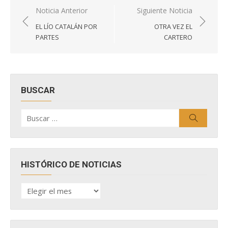
Navegación
Noticia Anterior
Siguiente Noticia
de
EL LÍO CATALÁN POR
OTRA VEZ EL
entradas
PARTES
CARTERO
BUSCAR
Buscar
Buscar
por:
HISTÓRICO DE NOTICIAS
HISTÓRICO
DE
NOTICIAS