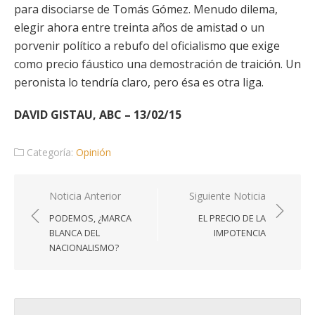
para disociarse de Tomás Gómez. Menudo dilema,
elegir ahora entre treinta años de amistad o un
porvenir político a rebufo del oficialismo que exige
como precio fáustico una demostración de traición. Un
peronista lo tendría claro, pero ésa es otra liga.
DAVID GISTAU, ABC – 13/02/15
Categoría:
Opinión
Navegación
Noticia Anterior
Siguiente Noticia
de
PODEMOS, ¿MARCA
EL PRECIO DE LA
entradas
BLANCA DEL
IMPOTENCIA
NACIONALISMO?