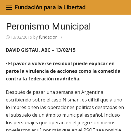
Skip
to
Fundación para la Libertad
content
Peronismo Municipal
13/02/2015
by
fundacion
/
DAVID GISTAU, ABC – 13/02/15
· El pavor a volverse residual puede explicar en
parte la virulencia de acciones como la cometida
contra la federación madrileña.
Después de pasar una semana en Argentina
escribiendo sobre el caso Nisman, es difícil que a uno
lo impresionen las operaciones políticas desatadas en
el subsuelo de un ámbito municipal español. Incluso
los personajes que operan en el juego son menos
novelescos aquí, por más que en el PSOE sea posible