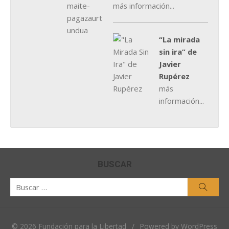
más información...
“La mirada
sin ira” de
Javier
Rupérez
más
información...
BUSCAR
Buscar
Busca
por:
© 2026 Fundación para la Libertad
/
Powered by WordPress