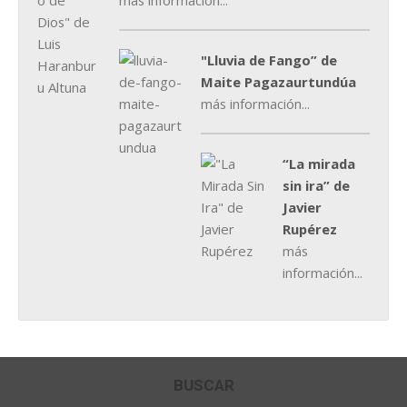
más información...
"Lluvia de Fango” de
Maite Pagazaurtundúa
más información...
“La mirada
sin ira” de
Javier
Rupérez
más
información...
BUSCAR