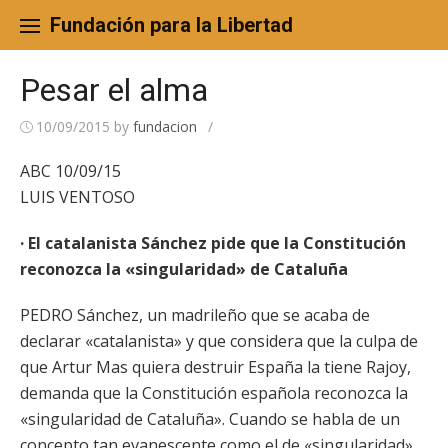
Skip
to
Fundación para la Libertad
content
Pesar el alma
10/09/2015
by
fundacion
/
ABC 10/09/15
LUIS VENTOSO
· El catalanista Sánchez pide que la Constitución
reconozca la «singularidad» de Cataluña
PEDRO Sánchez, un madrileño que se acaba de
declarar «catalanista» y que considera que la culpa de
que Artur Mas quiera destruir España la tiene Rajoy,
demanda que la Constitución española reconozca la
«singularidad de Cataluña». Cuando se habla de un
concepto tan evanescente como el de «singularidad»,