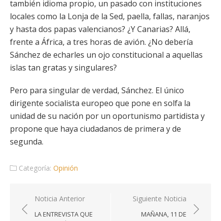
también idioma propio, un pasado con instituciones
locales como la Lonja de la Sed, paella, fallas, naranjos
y hasta dos papas valencianos? ¿Y Canarias? Allá,
frente a África, a tres horas de avión. ¿No debería
Sánchez de echarles un ojo constitucional a aquellas
islas tan gratas y singulares?
Pero para singular de verdad, Sánchez. El único
dirigente socialista europeo que pone en solfa la
unidad de su nación por un oportunismo partidista y
propone que haya ciudadanos de primera y de
segunda.
Categoría:
Opinión
Navegación
Noticia Anterior
Siguiente Noticia
de
LA ENTREVISTA QUE
MAÑANA, 11 DE