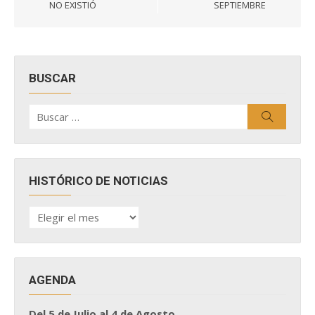
entradas
NO EXISTIÓ
SEPTIEMBRE
BUSCAR
Buscar
Buscar
por:
HISTÓRICO DE NOTICIAS
HISTÓRICO
DE
NOTICIAS
AGENDA
Del 5 de Julio al 4 de Agosto