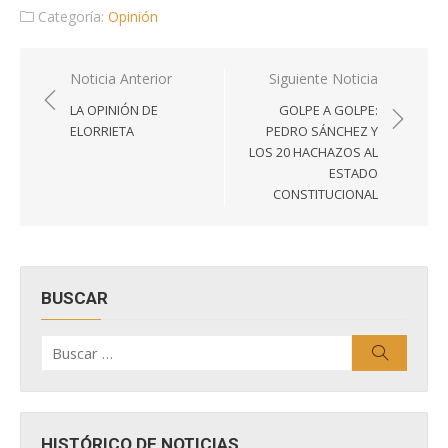
Categoría:
Opinión
Navegación
Noticia Anterior
Siguiente Noticia
de
LA OPINIÓN DE
GOLPE A GOLPE:
entradas
ELORRIETA
PEDRO SÁNCHEZ Y
LOS 20 HACHAZOS AL
ESTADO
CONSTITUCIONAL
BUSCAR
Buscar
Buscar
por:
HISTÓRICO DE NOTICIAS