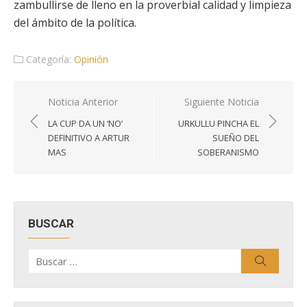
zambullirse de lleno en la proverbial calidad y limpieza
del ámbito de la política.
Categoría:
Opinión
Navegación
Noticia Anterior
Siguiente Noticia
de
LA CUP DA UN ‘NO’
URKULLU PINCHA EL
entradas
DEFINITIVO A ARTUR
SUEÑO DEL
MAS
SOBERANISMO
BUSCAR
Buscar
Buscar
por: