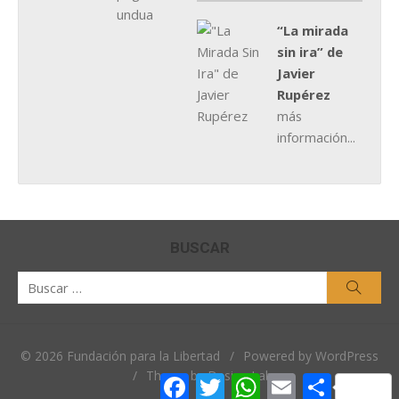
“La mirada
sin ira” de
Javier
Rupérez
más
información...
BUSCAR
Buscar
Busca
por:
© 2026 Fundación para la Libertad
/
Powered by WordPress
/
Theme by Design Lab
Facebook
Twitter
WhatsApp
Email
Comparti