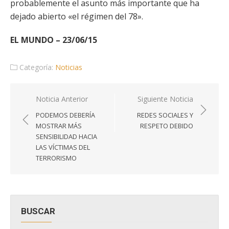
probablemente el asunto más importante que ha
dejado abierto «el régimen del 78».
EL MUNDO – 23/06/15
Categoría:
Noticias
Navegación
Noticia Anterior
Siguiente Noticia
de
PODEMOS DEBERÍA
REDES SOCIALES Y
entradas
MOSTRAR MÁS
RESPETO DEBIDO
SENSIBILIDAD HACIA
LAS VÍCTIMAS DEL
TERRORISMO
BUSCAR