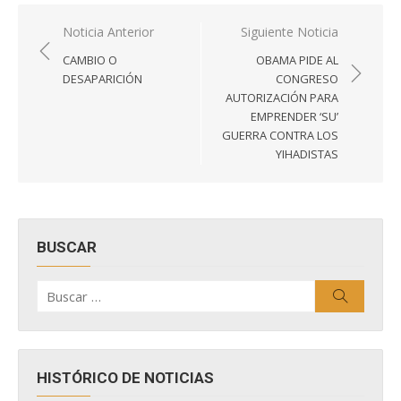
Navegación
Noticia Anterior
Siguiente Noticia
de
CAMBIO O
OBAMA PIDE AL
entradas
DESAPARICIÓN
CONGRESO
AUTORIZACIÓN PARA
EMPRENDER ‘SU’
GUERRA CONTRA LOS
YIHADISTAS
BUSCAR
Buscar
Buscar
por:
HISTÓRICO DE NOTICIAS