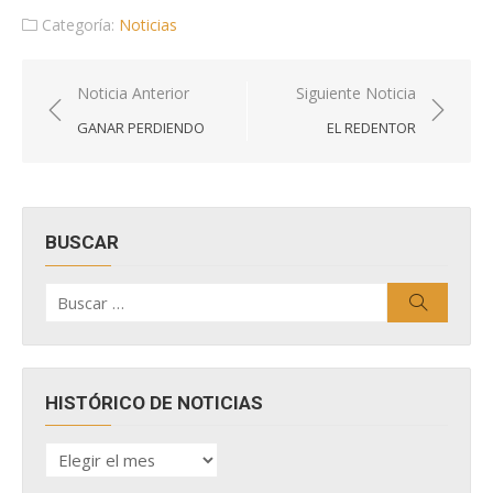
Categoría:
Noticias
Navegación
Noticia Anterior
Siguiente Noticia
de
GANAR PERDIENDO
EL REDENTOR
entradas
BUSCAR
Buscar
Buscar
por:
HISTÓRICO DE NOTICIAS
HISTÓRICO
DE
NOTICIAS