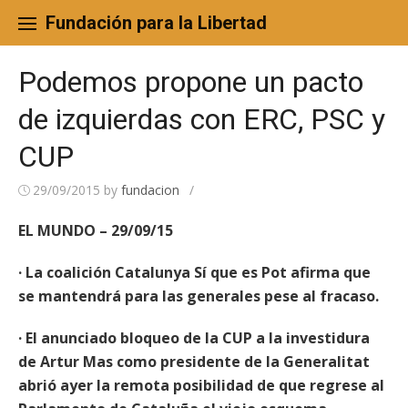
Skip
to
Fundación para la Libertad
content
Podemos propone un pacto
de izquierdas con ERC, PSC y
CUP
29/09/2015
by
fundacion
/
EL MUNDO – 29/09/15
· La coalición Catalunya Sí que es Pot afirma que
se mantendrá para las generales pese al fracaso.
· El anunciado bloqueo de la CUP a la investidura
de Artur Mas como presidente de la Generalitat
abrió ayer la remota posibilidad de que regrese al