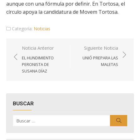
aunque con una fórmula por definir. En Tortosa, el
círculo apoya la candidatura de Movem Tortosa.
Categoría:
Noticias
Navegación
Noticia Anterior
Siguiente Noticia
de
EL HUNDIMIENTO
UNIÓ PREPARA LAS
entradas
PERONISTA DE
MALETAS
SUSANA DÍAZ
BUSCAR
Buscar
Buscar
por: