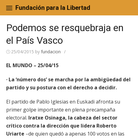
Skip
to
Fundación para la Libertad
content
Podemos se resquebraja en
el País Vasco
25/04/2015
by
fundacion
/
EL MUNDO – 25/04/15
· La ‘número dos’ se marcha por la ambigüedad del
partido y su postura con el derecho a decidir.
El partido de Pablo Iglesias en Euskadi afronta su
primer golpe importante en plena precampaña
electoral.
Iratxe Osinaga, la cabeza del sector
crítico contra la dirección que lidera Roberto
Uriarte
–de quien quedó a apenas 100 votos en las