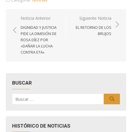
Navegación
Noticia Anterior
Siguiente Noticia
de
DIGNIDAD Y JUSTICIA
EL RETORNO DE LOS
entradas
PIDE LA DIMISIÓN DE
BRUJOS
ROSA DÍEZ POR
«DAÑAR LA LUCHA
CONTRA ETA»
BUSCAR
Buscar
Buscar
por:
HISTÓRICO DE NOTICIAS